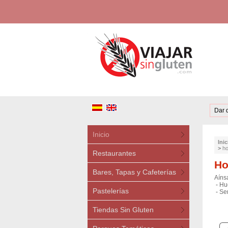
Dar 
Inicio
Inic
>
ho
Restaurantes
Ho
Bares, Tapas y Cafeterías
Aíns
-
Hu
Pastelerías
-
Se
Tiendas Sin Gluten