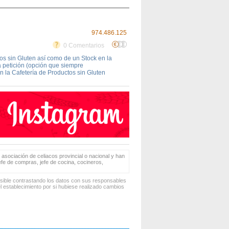
974.486.125
0 Comentarios
os sin Gluten así como de un Stock en la
a petición (opción que siempre
la Cafetería de Productos sin Gluten
 asociación de celiacos provincial o nacional y han
jefe de compras, jefe de cocina, cocineros,
osible contrastando los datos con sus responsables
 establecimiento por si hubiese realizado cambios