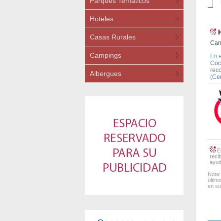
Parques Temáticos
Hoteles
Casas Rurales
Car
Campings
En 
Coc
rec
Albergues
(Ce
Es
reci
ayud
Nota:
últim
en su