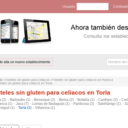
Usuario:
Contrase
de alta un nuevo establecimiento
io
>
hoteles sin gluten para celiacos
>
hoteles sin gluten para celiacos en Huesca
teles sin gluten para celiacos en Torla
teles sin gluten para celiacos en Torla
a (2)
-
Barbastro (1)
-
Benasque (2)
-
Bielsa (2)
-
Boltaña (1)
-
Canfranc (2)
-
Cerl
esca (1)
-
Jaca (7)
-
Lomas de Badaguás (1)
-
Panticosa (2)
-
Sabiñánigo (1)
-
Sa
negué (1)
-
Torla (1)
-
Villanova (1)