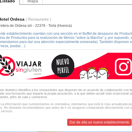
Listado
Mapa
Hotel Ordesa
( Restaurante )
retera de Ordesa s/n - 22376 - Torla (Huesca)
este establecimiento cuentan con una sección en el Buffet de desayuno de Product
ina de Productos para la realización de Menús “sobre la Marcha” y, por supuesto, 
omendamos para dar una atención especialmente esmerada). También disponen en 
rveza, pastas…)
te distintivo identifica a los restaurantes que disponen de un acuerdo de colaboración con la
bido una formación que imparte la propia asociación, a la que deben acudir todo el personal: 
antes, jefes de sala y camareros
 La información que suministramos es orientativa, intentamos que esté lo mas actualizada p
os. No obstante recomendamos que antes de ir se aseguren contactando directamente con el
 servicio.
Dar de alta un nuevo establecimiento