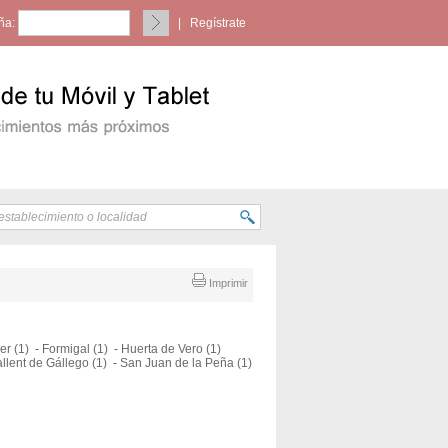
ña:
|
Regístrate
Imprimir
er (1)
-
Formigal (1)
-
Huerta de Vero (1)
llent de Gállego (1)
-
San Juan de la Peña (1)