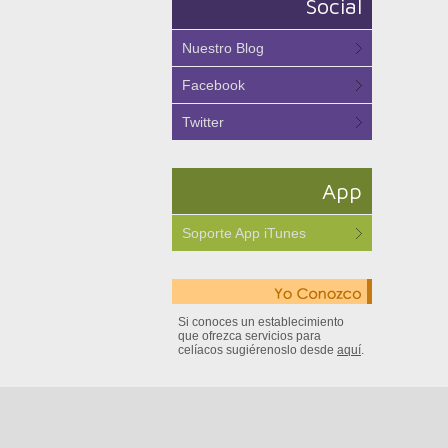
Social
Nuestro Blog
Facebook
Twitter
App
Soporte App iTunes
Si conoces un establecimiento
que ofrezca servicios para
celíacos sugiérenoslo desde
aquí
.