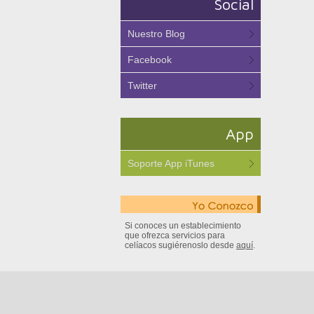
Social
Nuestro Blog
Facebook
Twitter
App
Soporte App iTunes
Si conoces un establecimiento
que ofrezca servicios para
celíacos sugiérenoslo desde
aquí
.