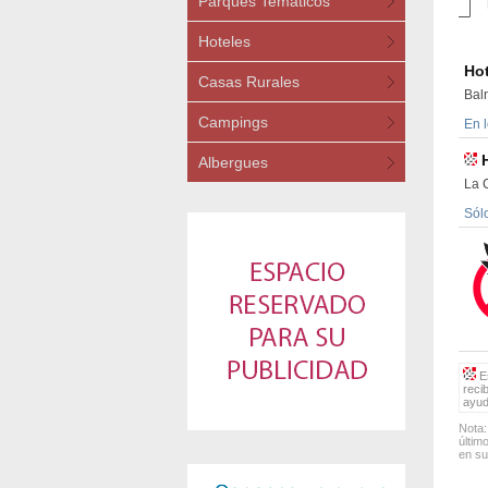
Parques Temáticos
Hoteles
Hot
Casas Rurales
Bal
Campings
En 
Albergues
La 
Sólo
Es
reci
ayud
Nota:
últim
en su