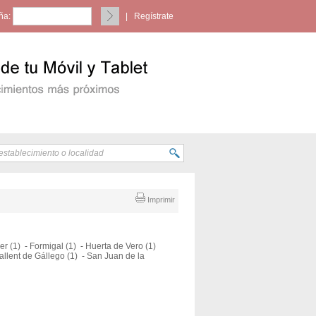
ña:
|
Regístrate
Imprimir
er (1)
-
Formigal (1)
-
Huerta de Vero (1)
allent de Gállego (1)
-
San Juan de la