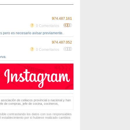
974.487.161
0 Comentarios
s pero es necesario avisar previamente.
974.487.052
0 Comentarios
erva.
 asociación de celiacos provincial o nacional y han
jefe de compras, jefe de cocina, cocineros,
osible contrastando los datos con sus responsables
 establecimiento por si hubiese realizado cambios