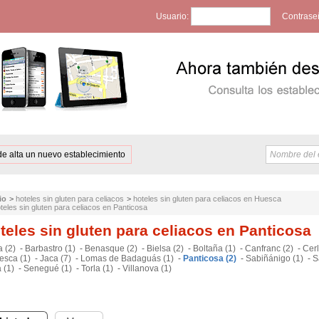
Usuario:
Contrase
de alta un nuevo establecimiento
io
>
hoteles sin gluten para celiacos
>
hoteles sin gluten para celiacos en Huesca
teles sin gluten para celiacos en Panticosa
teles sin gluten para celiacos en Panticosa
a (2)
-
Barbastro (1)
-
Benasque (2)
-
Bielsa (2)
-
Boltaña (1)
-
Canfranc (2)
-
Cerl
esca (1)
-
Jaca (7)
-
Lomas de Badaguás (1)
-
Panticosa (2)
-
Sabiñánigo (1)
-
S
 (1)
-
Senegué (1)
-
Torla (1)
-
Villanova (1)