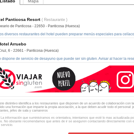
Listado
Mapa
el Panticosa Resort
( Restaurante )
neario de Panticosa - 22650 - Panticosa (Huesca)
los diversos restaurantes del hotel pueden preparar menús especiales para celíaco
Hotel Arruebo
Cruz, 6 - 22661 - Panticosa (Huesca)
 dispone de servicio de desayuno que puede ser sin gluten. Avisar al hacer la res
te distintivo identifica a los restaurantes que disponen de un acuerdo de colaboración con la
bido una formación que imparte la propia asociación, a la que deben acudir todo el personal: 
antes, jefes de sala y camareros
 La información que suministramos es orientativa, intentamos que esté lo mas actualizada p
os. No obstante recomendamos que antes de ir se aseguren contactando directamente con el
 servicio.