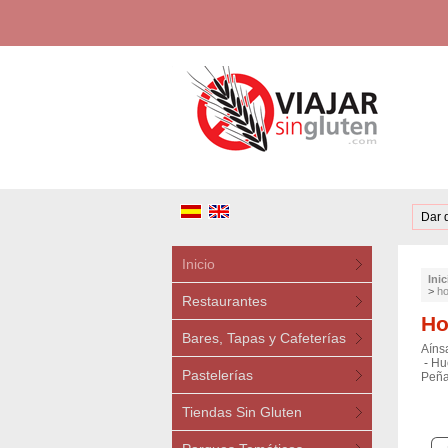
Dar 
Inicio
Inic
>
ho
Restaurantes
Ho
Bares, Tapas y Cafeterías
Aíns
-
Hu
Pastelerías
Peña
Tiendas Sin Gluten