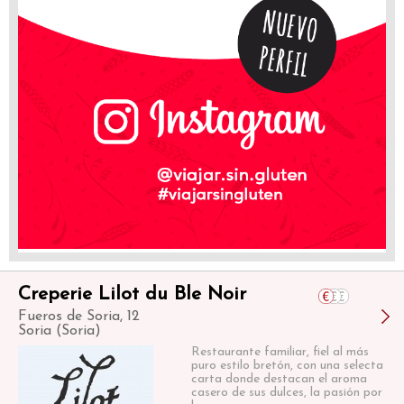
Creperie Lilot du Ble Noir
Fueros de Soria, 12
Soria (Soria)
Restaurante familiar, fiel al más
puro estilo bretón, con una selecta
carta donde destacan el aroma
casero de sus dulces, la pasión por