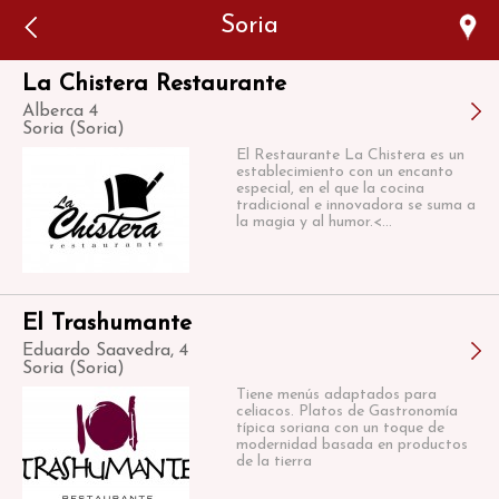
Error: The domain WWW.VIAJARSINGLUTEN.COM is not
Soria
authorized to show the cookie declaration for domain group
ID 546ddaab-b478-4440-aa8a-3b0205284212. Please add it to
the domain group in the Cookiebot Manager to authorize
the domain.
La Chistera Restaurante
Alberca 4
Soria (Soria)
El Restaurante La Chistera es un
establecimiento con un encanto
especial, en el que la cocina
tradicional e innovadora se suma a
la magia y al humor.<...
El Trashumante
Eduardo Saavedra, 4
Soria (Soria)
Tiene menús adaptados para
celiacos. Platos de Gastronomía
típica soriana con un toque de
modernidad basada en productos
de la tierra