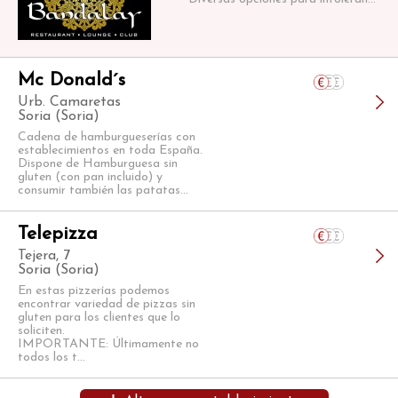
Mc Donald´s
Urb. Camaretas
Soria (Soria)
Cadena de hamburgueserías con
establecimientos en toda España.
Dispone de Hamburguesa sin
gluten (con pan incluido) y
consumir también las patatas...
Telepizza
Tejera, 7
Soria (Soria)
En estas pizzerías podemos
encontrar variedad de pizzas sin
gluten para los clientes que lo
soliciten.
IMPORTANTE: Últimamente no
todos los t...