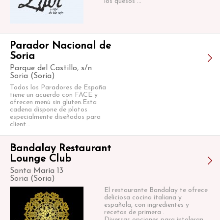
los quesos ...
Parador Nacional de
Soria
Parque del Castillo, s/n
Soria (Soria)
Todos los Paradores de España
tiene un acuerdo con FACE y
ofrecen menú sin gluten.Esta
cadena dispone de platos
especialmente diseñados para
client...
Bandalay Restaurant
Lounge Club
Santa María 13
Soria (Soria)
El restaurante Bandalay te ofrece
deliciosa cocina italiana y
española, con ingredientes y
recetas de primera .
Diversas opciones para intoleran...