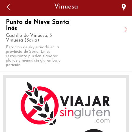
Error: The domain WWW.VIAJARSINGLUTEN.COM is not
Vinuesa
authorized to show the cookie declaration for domain group
ID 546ddaab-b478-4440-aa8a-3b0205284212. Please add it to
the domain group in the Cookiebot Manager to authorize
the domain.
Punto de Nieve Santa
Inés
Castillo de Vinuesa, 3
Vinuesa (Soria)
Estación de sky situada en la
provincia de Soria. En su
restaurante pueden elaborar
platos y menús sin gluten bajo
petición