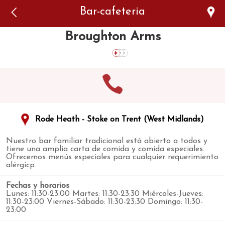
Error: The domain WWW.VIAJARSINGLUTEN.COM is not
Bar-cafeteria
authorized to show the cookie declaration for domain group
ID 546ddaab-b478-4440-aa8a-3b0205284212. Please add it to
the domain group in the Cookiebot Manager to authorize
Broughton Arms
the domain.
Rode Heath - Stoke on Trent (West Midlands)
Nuestro bar familiar tradicional está abierto a todos y
tiene una amplia carta de comida y comida especiales.
Ofrecemos menús especiales para cualquier requerimiento
alérgicp.
Fechas y horarios
Lunes: 11:30-23:00 Martes: 11:30-23:30 Miércoles-Jueves:
11:30-23:00 Viernes-Sábado: 11:30-23:30 Domingo: 11:30-
23:00