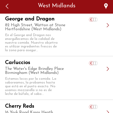
Error: The domain WWW.VIAJARSINGLUTEN.COM is not
West Midlands
authorized to show the cookie declaration for domain group
ID 546ddaab-b478-4440-aa8a-3b0205284212. Please add it to
the domain group in the Cookiebot Manager to authorize
the domain.
George and Dragon
82 High Street, Watton at Stone
Hertfordshire (West Midlands)
En el George and Dragon nos
enorgullecemos de la calidad de
nuestra comida. Nuestro objetivo
es utilizar ingredientes frescos de
la zona para asegur...
Carluccios
The Water's Edge Brindley Place
Birmingham (West Midlands)
Estamos locos por la comida. La
saboreamos, la probamos hasta
que está en el punto exacto. No
usamos mozzarella si no es de
leche de búfalo, el sabo...
Cherry Reds
16 York Road Kings Heath