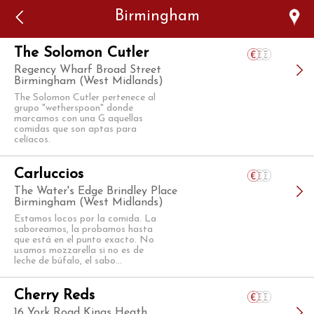
Error: The domain WWW.VIAJARSINGLUTEN.COM is not
Birmingham
authorized to show the cookie declaration for domain group
ID 546ddaab-b478-4440-aa8a-3b0205284212. Please add it to
the domain group in the Cookiebot Manager to authorize
the domain.
The Solomon Cutler
Regency Wharf Broad Street
Birmingham (West Midlands)
The Solomon Cutler pertenece al
grupo "wetherspoon" donde
marcamos con una G aquellas
comidas que son aptas para
celíacos.
Carluccios
The Water's Edge Brindley Place
Birmingham (West Midlands)
Estamos locos por la comida. La
saboreamos, la probamos hasta
que está en el punto exacto. No
usamos mozzarella si no es de
leche de búfalo, el sabo...
Cherry Reds
16 York Road Kings Heath