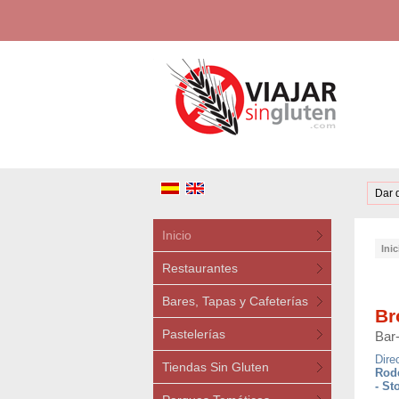
Dar 
Inicio
Inic
Restaurantes
Bares, Tapas y Cafeterías
Br
Pastelerías
Bar
Dire
Tiendas Sin Gluten
Rod
- St