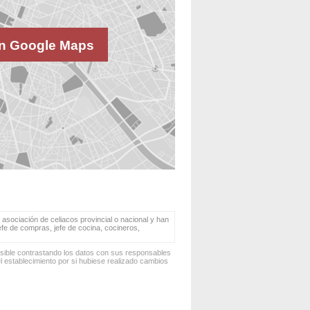
n Google Maps
 asociación de celiacos provincial o nacional y han
jefe de compras, jefe de cocina, cocineros,
osible contrastando los datos con sus responsables
 establecimiento por si hubiese realizado cambios