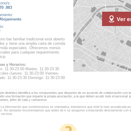
fono/s:
70 .883
amiento:
Ver e
Alojamiento
io:
tro bar familiar tradicional está abierto
dos y tiene una amplia carta de comida
mida especiales. Ofrecemos menús
ciales para cualquier requerimiento
gicp.
as y Horarios:
s: 11:30-23:00 Martes: 11:30-23:30
coles-Jueves: 11:30-23:00 Viernes-
do: 11:30-23:30 Domingo: 11:30-23:00
te distintivo identifica a los restaurantes que disponen de un acuerdo de colaboración con la
bido una formación que imparte la propia asociación, a la que deben acudir todo el personal: 
antes, jefes de sala y camareros.
 La información que suministramos es orientativa, intentamos que esté lo mas actualizada p
os. No obstante recomendamos que antes de ir se aseguren contactando directamente con el
 servicio.