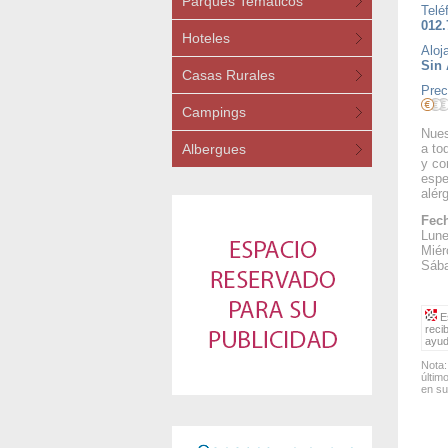
Parques Temáticos
Telé
012.
Hoteles
Aloj
Sin 
Casas Rurales
Prec
Campings
Nues
Albergues
a to
y co
espe
alér
Fech
Lune
Miér
Sába
Es
reci
ayud
Nota:
últim
en su