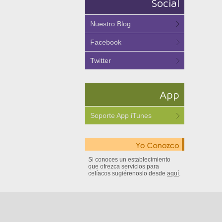
Social
Nuestro Blog
Facebook
Twitter
App
Soporte App iTunes
Si conoces un establecimiento
que ofrezca servicios para
celíacos sugiérenoslo desde
aquí
.