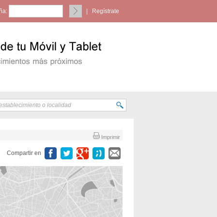
ña:
|
Regístrate
Imprimir
Compartir en