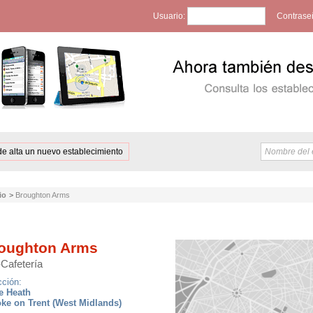
Usuario:
Contrase
de alta un nuevo establecimiento
io
>
Broughton Arms
oughton Arms
-Cafetería
cción:
e Heath
oke on Trent (West Midlands)