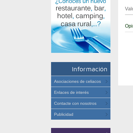
Val
Opi
Información
Asociaciones de celiacos
Enlaces de interés
Contacte con nosotros
Publicidad