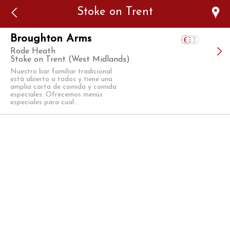
Error: The domain WWW.VIAJARSINGLUTEN.COM is not
Stoke on Trent
authorized to show the cookie declaration for domain group
ID 546ddaab-b478-4440-aa8a-3b0205284212. Please add it to
the domain group in the Cookiebot Manager to authorize
the domain.
Broughton Arms
Rode Heath
Stoke on Trent (West Midlands)
Nuestro bar familiar tradicional
está abierto a todos y tiene una
amplia carta de comida y comida
especiales. Ofrecemos menús
especiales para cual...