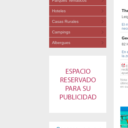
Parques Temáticos
Th
Hoteles
Lei
Casas Rurales
El m
nec
Campings
Ge
Albergues
82 H
En 
la 
Es
reci
ayud
Nota:
últim
en su