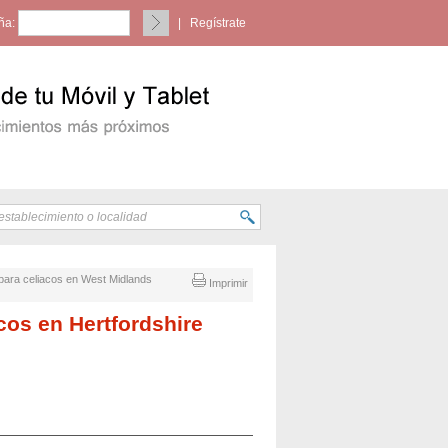
ña:
|
Regístrate
n para celiacos en West Midlands
Imprimir
acos en Hertfordshire