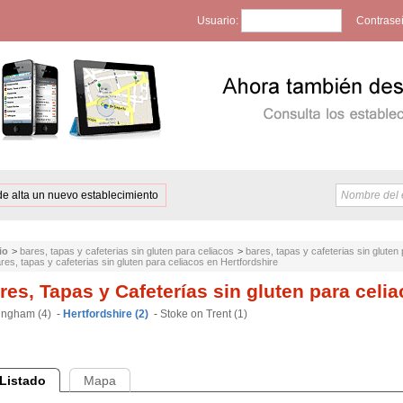
Usuario:
Contrase
de alta un nuevo establecimiento
io
>
bares, tapas y cafeterias sin gluten para celiacos
>
bares, tapas y cafeterias sin glute
res, tapas y cafeterias sin gluten para celiacos en Hertfordshire
res, Tapas y Cafeterías sin gluten para celi
ingham (4)
-
Hertfordshire (2)
-
Stoke on Trent (1)
Listado
Mapa