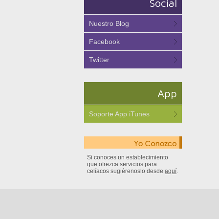
Social
Nuestro Blog
Facebook
Twitter
App
Soporte App iTunes
Si conoces un establecimiento
que ofrezca servicios para
celíacos sugiérenoslo desde
aquí
.