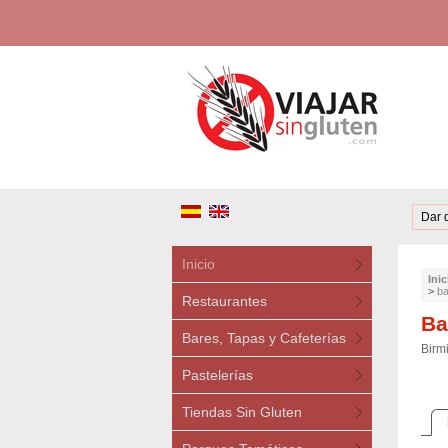
Dar 
Inicio
Inic
>
ba
Restaurantes
Ba
Bares, Tapas y Cafeterías
Birm
Pastelerías
Tiendas Sin Gluten