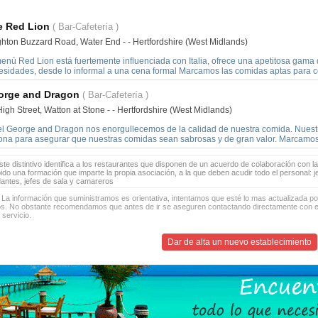
e Red Lion
( Bar-Cafetería )
ghton Buzzard Road, Water End - - Hertfordshire (West Midlands)
enú Red Lion está fuertemente influenciada con Italia, ofrece una apetitosa gama 
esidades, desde lo informal a una cena formal Marcamos las comidas aptas para c
orge and Dragon
( Bar-Cafetería )
igh Street, Watton at Stone - - Hertfordshire (West Midlands)
el George and Dragon nos enorgullecemos de la calidad de nuestra comida. Nuestro 
zona para asegurar que nuestras comidas sean sabrosas y de gran valor. Marcamos
te distintivo identifica a los restaurantes que disponen de un acuerdo de colaboración con la
bido una formación que imparte la propia asociación, a la que deben acudir todo el personal: 
antes, jefes de sala y camareros
 La información que suministramos es orientativa, intentamos que esté lo mas actualizada p
os. No obstante recomendamos que antes de ir se aseguren contactando directamente con el
 servicio.
Dar de alta un nuevo establecimiento