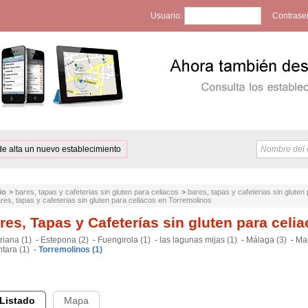
Usuario:
Contrase
de alta un nuevo establecimiento
io
>
bares, tapas y cafeterias sin gluten para celiacos
>
bares, tapas y cafeterias sin gluten
res, tapas y cafeterias sin gluten para celiacos en Torremolinos
res, Tapas y Cafeterías sin gluten para celi
riana (1)
-
Estepona (2)
-
Fuengirola (1)
-
las lagunas mijas (1)
-
Málaga (3)
-
Mar
tara (1)
-
Torremolinos (1)
Listado
Mapa