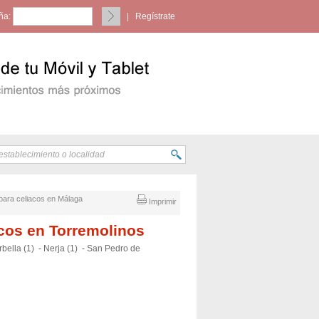
ña:
|
Regístrate
 para celiacos en Málaga
Imprimir
acos en Torremolinos
bella (1)
-
Nerja (1)
-
San Pedro de