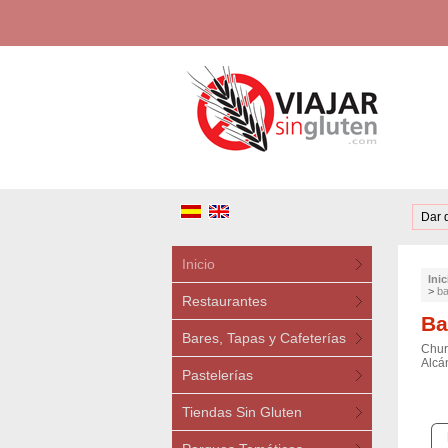
Dar 
Inicio
Inic
>
ba
Restaurantes
Ba
Bares, Tapas y Cafeterías
Chur
Alcán
Pastelerías
Tiendas Sin Gluten