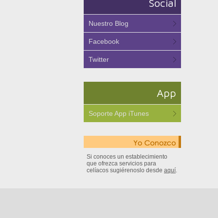
Social
Nuestro Blog
Facebook
Twitter
App
Soporte App iTunes
Si conoces un establecimiento
que ofrezca servicios para
celíacos sugiérenoslo desde
aquí
.