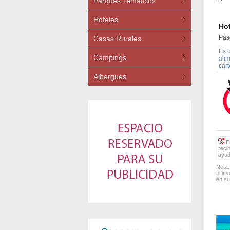
Parques Temáticos
Hoteles
Hot
Pas
Casas Rurales
Es 
Campings
ali
car
Albergues
Es
reci
ayud
Nota:
últim
en su