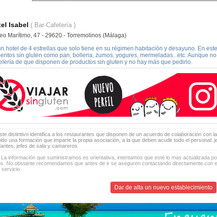
el Isabel
( Bar-Cafetería )
eo Marítimo, 47 - 29620 - Torremolinos (Málaga)
un hotel de 4 estrellas que solo tiene en su régimen habitación y desayuno. En es
mentos sin gluten como pan, bolleria, zumos, yogures, mermeladas...etc. Aunque no
telería de que disponen de productos sin gluten y no hay más que pedirlo.
te distintivo identifica a los restaurantes que disponen de un acuerdo de colaboración con la
bido una formación que imparte la propia asociación, a la que deben acudir todo el personal: 
antes, jefes de sala y camareros
 La información que suministramos es orientativa, intentamos que esté lo mas actualizada p
os. No obstante recomendamos que antes de ir se aseguren contactando directamente con el
 servicio.
Dar de alta un nuevo establecimiento