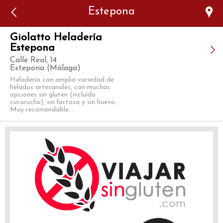
Error: The domain WWW.VIAJARSINGLUTEN.COM is not
Estepona
authorized to show the cookie declaration for domain group
ID 546ddaab-b478-4440-aa8a-3b0205284212. Please add it to
the domain group in the Cookiebot Manager to authorize
the domain.
Giolatto Heladería
Estepona
Calle Real, 14
Estepona (Málaga)
Heladería con amplia variedad de
helados artesanales, con muchas
opciones sin gluten (incluído
cucurucho), sin lactosa y sin huevo.
Muy recomendable...