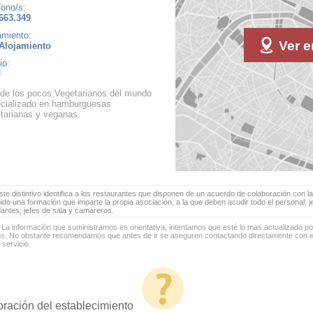
fono/s:
663.349
amiento:
Ver e
Alojamiento
io:
de los pocos Vegetarianos del mundo
cializado en hamburguesas
tarianas y veganas.
te distintivo identifica a los restaurantes que disponen de un acuerdo de colaboración con la
bido una formación que imparte la propia asociación, a la que deben acudir todo el personal: 
antes, jefes de sala y camareros.
 La información que suministramos es orientativa, intentamos que esté lo mas actualizada p
os. No obstante recomendamos que antes de ir se aseguren contactando directamente con el
 servicio.
oración del establecimiento