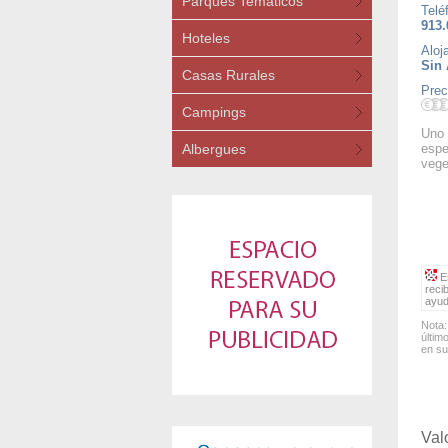
Parques Temáticos
Telé
913.
Hoteles
Aloj
Sin 
Casas Rurales
Prec
Campings
Uno 
Albergues
espe
vege
Es
reci
ayud
Nota:
últim
en su
Val