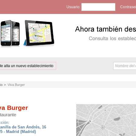
Usuario:
Contrase
de alta un nuevo establecimiento
io
>
Viva Burger
va Burger
taurante
cción:
anilla de San Andrés, 16
5 - Madrid (Madrid)