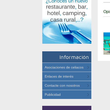
Opi
Información
Asociaciones de celiacos
Enlaces de interés
Contacte con nosotros
Publicidad