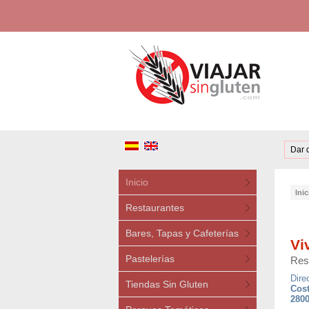
Dar 
Inicio
Inic
Restaurantes
Bares, Tapas y Cafeterías
Vi
Pastelerías
Res
Dire
Tiendas Sin Gluten
Cost
2800