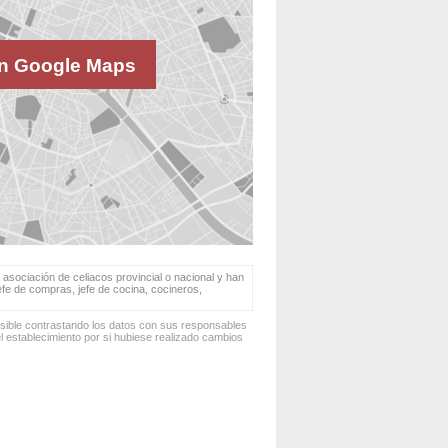
n Google Maps
 asociación de celiacos provincial o nacional y han
jefe de compras, jefe de cocina, cocineros,
osible contrastando los datos con sus responsables
 establecimiento por si hubiese realizado cambios