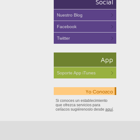
Social
Nuestro Blog
Facebook
Twitter
App
Soporte App iTunes
Si conoces un establecimiento
que ofrezca servicios para
celíacos sugiérenoslo desde
aquí
.