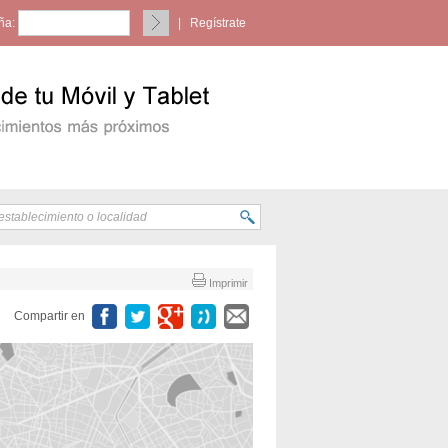
ña:
|
Regístrate
Imprimir
Compartir en