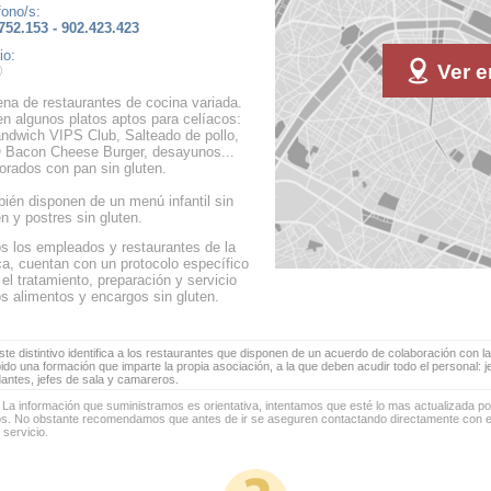
fono/s:
752.153 - 902.423.423
io:
Ver e
na de restaurantes de cocina variada.
en algunos platos aptos para celíacos:
ándwich VIPS Club, Salteado de pollo,
Bacon Cheese Burger, desayunos...
orados con pan sin gluten.
ién disponen de un menú infantil sin
en y postres sin gluten.
s los empleados y restaurantes de la
a, cuentan con un protocolo específico
 el tratamiento, preparación y servicio
os alimentos y encargos sin gluten.
te distintivo identifica a los restaurantes que disponen de un acuerdo de colaboración con la
bido una formación que imparte la propia asociación, a la que deben acudir todo el personal: 
antes, jefes de sala y camareros.
 La información que suministramos es orientativa, intentamos que esté lo mas actualizada p
os. No obstante recomendamos que antes de ir se aseguren contactando directamente con el
 servicio.