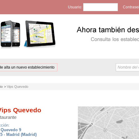
Usuario:
Contrase
de alta un nuevo establecimiento
io
>
Vips Quevedo
ips Quevedo
taurante
cción:
. Quevedo 9
5 - Madrid (Madrid)