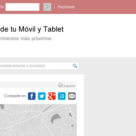
ña:
|
Regístrate
Imprimir
Compartir en