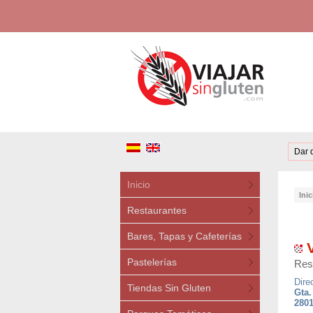
Dar 
Inicio
Inic
Restaurantes
Bares, Tapas y Cafeterías
V
Pastelerías
Res
Dire
Tiendas Sin Gluten
Gta
2801