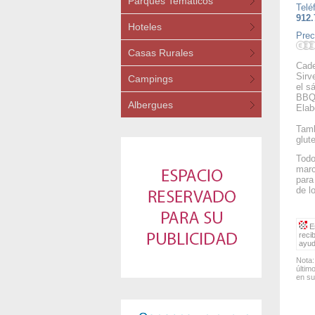
Parques Temáticos
Telé
912.
Hoteles
Prec
Casas Rurales
Cade
Sirv
Campings
el s
BBQ 
Albergues
Elab
Tamb
glut
Todo
marc
para
de l
Es
reci
ayud
Nota:
últim
en su