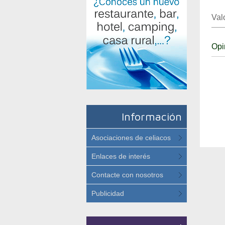
Val
Opi
Información
Asociaciones de celiacos
Enlaces de interés
Contacte con nosotros
Publicidad