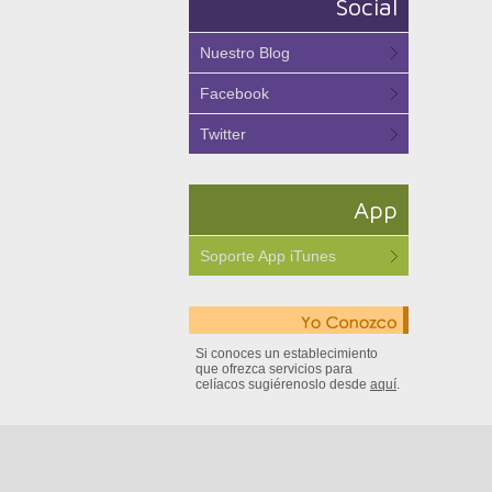
Social
Nuestro Blog
Facebook
Twitter
App
Soporte App iTunes
Si conoces un establecimiento
que ofrezca servicios para
celíacos sugiérenoslo desde
aquí
.