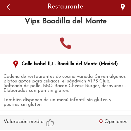
Error: The domain WWW.VIAJARSINGLUTEN.COM is not
Restaurante
authorized to show the cookie declaration for domain group
ID 546ddaab-b478-4440-aa8a-3b0205284212. Please add it to
the domain group in the Cookiebot Manager to authorize
Vips Boadilla del Monte
the domain.
Calle Isabel II,1 - Boadilla del Monte (Madrid)
Cadena de restaurantes de cocina variada. Sirven algunos
platos aptos para celíacos: el sándwich VIPS Club,
Salteado de pollo, BBQ Bacon Cheese Burger, desayunos...
Elaborados con pan sin gluten.
También disponen de un menú infantil sin gluten y
postres sin gluten.
Valoración media
0
Opiniones