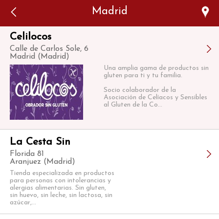
Error: The domain WWW.VIAJARSINGLUTEN.COM is not
Madrid
authorized to show the cookie declaration for domain group
ID 546ddaab-b478-4440-aa8a-3b0205284212. Please add it to
the domain group in the Cookiebot Manager to authorize
the domain.
Celilocos
Calle de Carlos Sole, 6
Madrid (Madrid)
Una amplia gama de productos sin
gluten para ti y tu familia.
Socio colaborador de la
Asociación de Celíacos y Sensibles
al Gluten de la Co...
La Cesta Sin
Florida 81
Aranjuez (Madrid)
Tienda especializada en productos
para personas con intolerancias y
alergias alimentarias. Sin gluten,
sin huevo, sin leche, sin lactosa, sin
azúcar,...