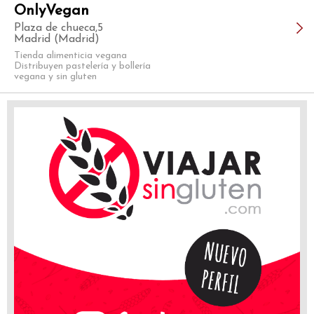
OnlyVegan
Plaza de chueca,5
Madrid (Madrid)
Tienda alimenticia vegana
Distribuyen pastelería y bollería
vegana y sin gluten