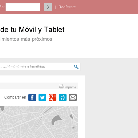
ña:
|
Regístrate
Imprimir
Compartir en