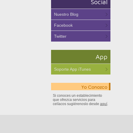
Social
Nuestro Blog
Facebook
Twitter
App
Soporte App iTunes
Si conoces un establecimiento
que ofrezca servicios para
celíacos sugiérenoslo desde
aquí
.