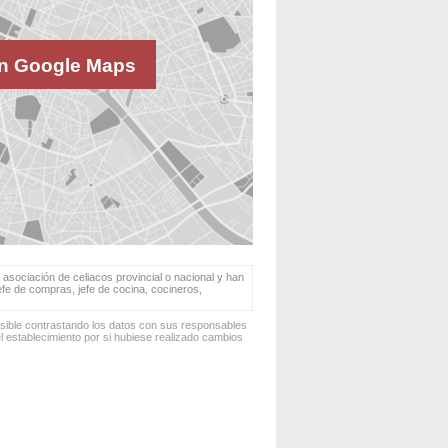
n Google Maps
 asociación de celiacos provincial o nacional y han
jefe de compras, jefe de cocina, cocineros,
osible contrastando los datos con sus responsables
 establecimiento por si hubiese realizado cambios