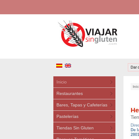
Dar 
Inicio
Inic
Restaurantes
Bares, Tapas y Cafeterías
He
Pastelerías
Tie
Dire
Tiendas Sin Gluten
De l
2801