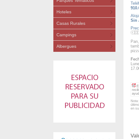
Parques Temáticos
Telé
910.
Hoteles
Aloj
Sin 
Casas Rurales
Prec
Campings
Pan,
Albergues
tamb
pizz
Fech
Lune
17.0
Es
reci
ayud
Nota:
últim
en su
Val