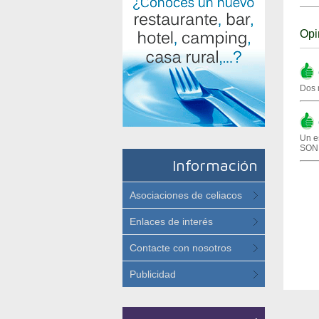
Opi
(
Dos 
(
Un e
SONI
Información
Asociaciones de celiacos
Enlaces de interés
Contacte con nosotros
Publicidad