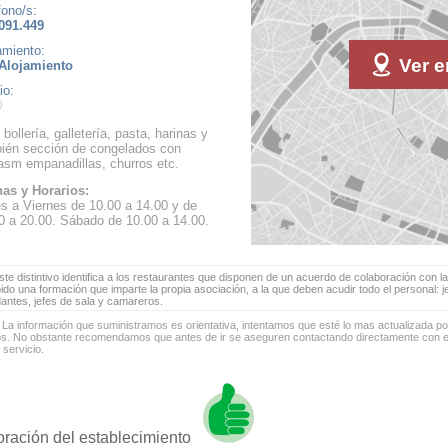
fono/s:
091.449
amiento:
Ver e
Alojamiento
io:
 bollería, galletería, pasta, harinas y
ién sección de congelados con
asm empanadillas, churros etc.
as y Horarios:
s a Viernes de 10.00 a 14.00 y de
0 a 20.00. Sábado de 10.00 a 14.00.
te distintivo identifica a los restaurantes que disponen de un acuerdo de colaboración con la
bido una formación que imparte la propia asociación, a la que deben acudir todo el personal: 
antes, jefes de sala y camareros.
 La información que suministramos es orientativa, intentamos que esté lo mas actualizada p
os. No obstante recomendamos que antes de ir se aseguren contactando directamente con el
 servicio.
oración del establecimiento