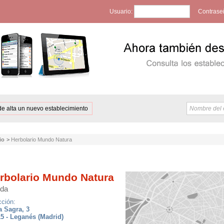
Usuario:
Contrase
de alta un nuevo establecimiento
io
>
Herbolario Mundo Natura
rbolario Mundo Natura
nda
cción:
a Sagra, 3
5 - Leganés (Madrid)