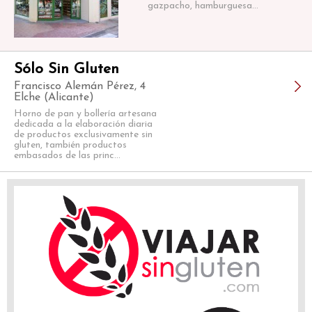
gazpacho, hamburguesa...
Sólo Sin Gluten
Francisco Alemán Pérez, 4
Elche (Alicante)
Horno de pan y bollería artesana
dedicada a la elaboración diaria
de productos exclusivamente sin
gluten, también productos
embasados de las princ...