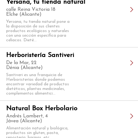
Yersana, tu tienda natural
calle Reina Victoria 18
Elche (Alicante)
Yersana, tu tienda natural pone a
la disposición de sus clientes
productos ecológicos y naturales
con una sección específica para
celiacos. Dieté...
Herboristería Santiveri
De la Mar, 22
Dénia (Alicante)
Santiveri es una franquicia de
Herboristerías donde podemos
encontrar variedad de productos
dietéticos, plantas medicinales,
complementos alimentici...
Natural Box Herbolario
Andrés Lambert, 4
Jávea (Alicante)
Alimentación natural y biológica,
productos sin gluten, pasta,
repostería, harinas, etc.