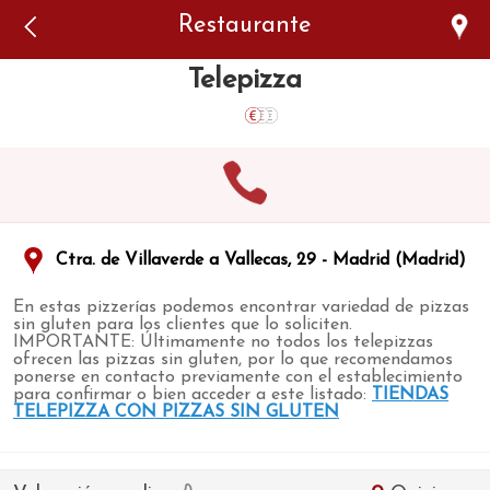
Error: The domain WWW.VIAJARSINGLUTEN.COM is not
Restaurante
authorized to show the cookie declaration for domain group
ID 546ddaab-b478-4440-aa8a-3b0205284212. Please add it to
the domain group in the Cookiebot Manager to authorize
Telepizza
the domain.
Ctra. de Villaverde a Vallecas, 29 - Madrid (Madrid)
En estas pizzerías podemos encontrar variedad de pizzas
sin gluten para los clientes que lo soliciten.
IMPORTANTE: Últimamente no todos los telepizzas
ofrecen las pizzas sin gluten, por lo que recomendamos
ponerse en contacto previamente con el establecimiento
para confirmar o bien acceder a este listado:
TIENDAS
TELEPIZZA CON PIZZAS SIN GLUTEN