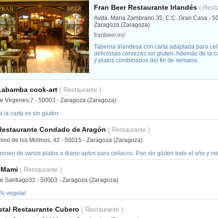
Fran Beer Restaurante Irlandés
( Rest
Avda. Maria Zambrano 35, C.C. Gran Casa - 5
Zaragoza (Zaragoza)
franbeer.es/
Taberna Irlandesa con carta adaptada para ce
deliciosas cervezas sin gluten. Además de la 
y platos combinados del fin de semana.
Labamba cook-art
( Restaurante )
le Vírgenes,7 - 50003 - Zaragoza (Zaragoza)
 la carta es sin gluten
Restaurante Condado de Aragón
( Restaurante )
ino de los Molinos, 42 - 50015 - Zaragoza (Zaragoza)
ponen de varios platos a diario aptos para celíacos. Pan sin gluten todo el año y
 Mami
( Restaurante )
le Santiago32 - 50003 - Zaragoza (Zaragoza)
% vegetal
stal Restaurante Cubero
( Restaurante )