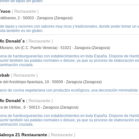
ponen de tapas sin gluten.
Truco
( Restaurante )
Estébanes, 2 - 50003 - Zaragoza (Zaragoza)
 de tapas y raciones con sabores muy ricos y tradicionales, donde poder tomar un 
ida también es sin gluten.
Mc Donald´s
( Restaurante )
a Murano, s/n (C.C. Puerto Venecia) - 51021 - Zaragoza (Zaragoza)
ena de hamburgueserías con establecimientos en toda España. Dispone de Hambur
sumir también las patatas normales o deluxe, ya que su proceso de elaboración es
taminación cruzada.
obab
( Restaurante )
le del Arzobispo Apaolaza, 10 - 50009 - Zaragoza (Zaragoza)
acio de cocina vegetariana con productos ecológicos, una decoración minimalista y
Mc Donald´s
( Restaurante )
a de Utrillas , 6 - 50013 - Zaragoza (Zaragoza)
ena de hamburgueserías con establecimientos en toda España. Dispone de Hambur
sumir también las patatas normales o deluxe, ya que su proceso de elaboración es
taminación cruzada.
Saboya 21 Restaurante
( Restaurante )