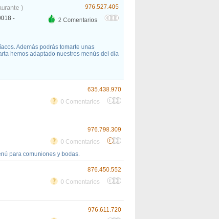
976.527.405
aurante )
0018 -
2 Comentarios
líacos. Además podrás tomarte unas
carta hemos adaptado nuestros menús del día
635.438.970
0 Comentarios
976.798.309
0 Comentarios
 menú para comuniones y bodas.
876.450.552
0 Comentarios
976.611.720