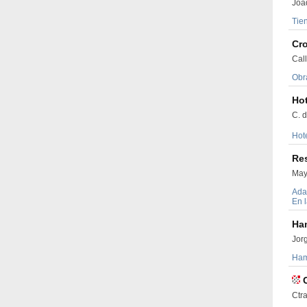
Joa
Tien
Cro
Cal
Obr
Hot
C. 
Hote
Res
May
Ada
En l
Ha
Jor
Ham
Ctr