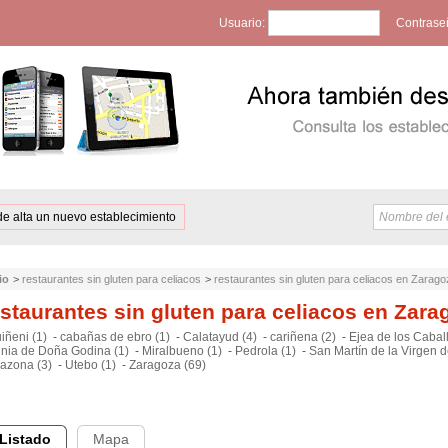
Usuario:
Contrase
de alta un nuevo establecimiento
io
>
restaurantes sin gluten para celiacos
>
restaurantes sin gluten para celiacos en Zarag
staurantes sin gluten para celiacos en Zara
iñeni (1)
-
cabañas de ebro (1)
-
Calatayud (4)
-
cariñena (2)
-
Ejea de los Caball
nia de Doña Godina (1)
-
Miralbueno (1)
-
Pedrola (1)
-
San Martín de la Virgen 
razona (3)
-
Utebo (1)
-
Zaragoza (69)
Listado
Mapa