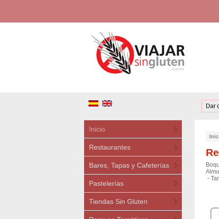
Dar 
Inicio
Inic
Restaurantes
Re
Bares, Tapas y Cafeterías
Boqu
Almu
-
Ta
Pastelerías
Tiendas Sin Gluten