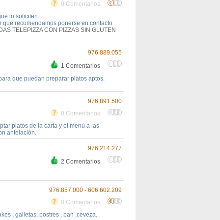
0 Comentarios
e lo soliciten.
 lo que recomendamos ponerse en contacto
DAS TELEPIZZA CON PIZZAS SIN GLUTEN
976.889.055
1 Comentarios
para que puedan preparar platos aptos.
976.891.500
0 Comentarios
tar platos de la carta y el menú a las
on antelación.
976.214.277
2 Comentarios
976.857.000 - 606.602.209
0 Comentarios
akes , galletas, postres , pan ,ceveza.