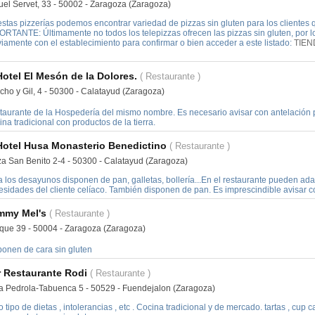
uel Servet, 33 - 50002 - Zaragoza (Zaragoza)
stas pizzerías podemos encontrar variedad de pizzas sin gluten para los clientes qu
ORTANTE: Últimamente no todos los telepizzas ofrecen las pizzas sin gluten, por
iamente con el establecimiento para confirmar o bien acceder a este listado:
TIEN
Hotel El Mesón de la Dolores.
( Restaurante )
cho y Gil, 4 - 50300 - Calatayud (Zaragoza)
taurante de la Hospedería del mismo nombre. Es necesario avisar con antelación 
na tradicional con productos de la tierra.
Hotel Husa Monasterio Benedictino
( Restaurante )
za San Benito 2-4 - 50300 - Calatayud (Zaragoza)
 los desayunos disponen de pan, galletas, bollería...En el restaurante pueden adap
esidades del cliente celíaco. También disponen de pan. Es imprescindible avisar c
mmy Mel's
( Restaurante )
que 39 - 50004 - Zaragoza (Zaragoza)
ponen de cara sin gluten
 Restaurante Rodi
( Restaurante )
ra Pedrola-Tabuenca 5 - 50529 - Fuendejalon (Zaragoza)
 tipo de dietas , intolerancias , etc . Cocina tradicional y de mercado. tartas , cup c