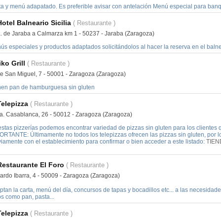
ta y menú adapatado. Es preferible avisar con antelación Menú especial para ban
Hotel Balneario Sicilia
( Restaurante )
a. de Jaraba a Calmarza km 1 - 50237 - Jaraba (Zaragoza)
ús especiales y productos adaptados solicitándolos al hacer la reserva en el balne
ko Grill
( Restaurante )
le San Miguel, 7 - 50001 - Zaragoza (Zaragoza)
nen pan de hamburguesa sin gluten
Telepizza
( Restaurante )
a. Casablanca, 26 - 50012 - Zaragoza (Zaragoza)
stas pizzerías podemos encontrar variedad de pizzas sin gluten para los clientes qu
ORTANTE: Últimamente no todos los telepizzas ofrecen las pizzas sin gluten, por
iamente con el establecimiento para confirmar o bien acceder a este listado:
TIEN
Restaurante El Foro
( Restaurante )
ardo Ibarra, 4 - 50009 - Zaragoza (Zaragoza)
tan la carta, menú del día, concursos de tapas y bocadillos etc... a las necesidad
s como pan, pasta...
Telepizza
( Restaurante )