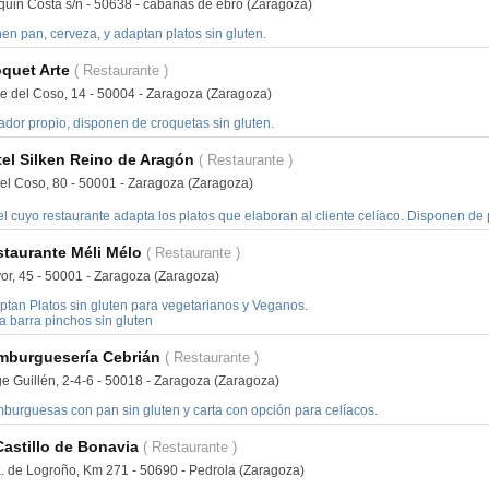
quin Costa s/n - 50638 - cabañas de ebro (Zaragoza)
en pan, cerveza, y adaptan platos sin gluten.
quet Arte
( Restaurante )
le del Coso, 14 - 50004 - Zaragoza (Zaragoza)
ador propio, disponen de croquetas sin gluten.
el Silken Reino de Aragón
( Restaurante )
del Coso, 80 - 50001 - Zaragoza (Zaragoza)
l cuyo restaurante adapta los platos que elaboran al cliente celíaco. Disponen de 
taurante Méli Mélo
( Restaurante )
or, 45 - 50001 - Zaragoza (Zaragoza)
ptan Platos sin gluten para vegetarianos y Veganos.
a barra pinchos sin gluten
mburguesería Cebrián
( Restaurante )
ge Guillén, 2-4-6 - 50018 - Zaragoza (Zaragoza)
burguesas con pan sin gluten y carta con opción para celíacos.
Castillo de Bonavia
( Restaurante )
a. de Logroño, Km 271 - 50690 - Pedrola (Zaragoza)