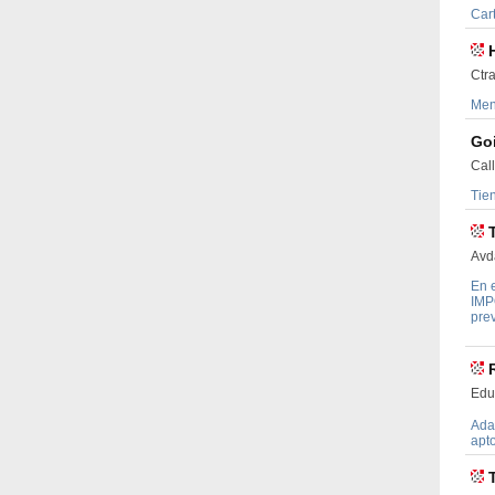
Car
Ctr
Men
Goi
Cal
Tie
Avd
En e
IMP
prev
Edu
Adap
apto