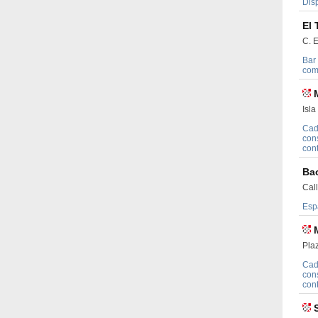
Dis
El 
C. 
Bar
com
Isl
Cad
con
con
Ba
Cal
Esp
Plaz
Cad
con
con