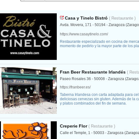
Casa y Tinelo Bistró
( Restaurante )
Avda. Movera, 171 - 50194 - Zaragoza (Zarago
https://www.casaytinelo.com/
Restaurante especializado en cocina de mercad
momento de pedirlo y la mayor parte de los pl
Fran Beer Restaurante Irlandés
( Rest
Paseo Rosales 36 - 50008 - Zaragoza (Zarago
https://franbeer.es/
Taberna Irlandesa con carta adaptada para ce
deliciosas cervezas sin gluten. Además de la 
y platos combinados del fin de semana.
Creperie Flor
( Restaurante )
Calle el Temple, 1 - 50003 - Zaragoza (Zarago