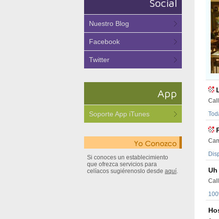
Social
Nuestro Blog
Facebook
Twitter
App
Cal
Soporte App iTunes
Toda
Cam
Dis
Si conoces un establecimiento
que ofrezca servicios para
Uh
celíacos sugiérenoslo desde
aquí
.
Cal
100
Ho