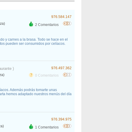
976.584.147
za)
2 Comentarios
o y carnes a la brasa. Todo se hace en el
atos pueden ser consumidos por celíacos.
976.497.362
aurante )
za)
0 Comentarios
líacos. Además podrás tomarte unas
carta hemos adaptado nuestros menús del día
976.394.975
za)
1 Comentarios