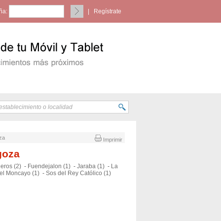
ña:
|
Regístrate
oza
Imprimir
goza
eros (2)
-
Fuendejalon (1)
-
Jaraba (1)
-
La
del Moncayo (1)
-
Sos del Rey Católico (1)