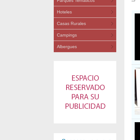
Parques Temáticos
Hoteles
Casas Rurales
Campings
Albergues