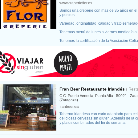
www.creperieflor.es
Somos una creperie con mas de 35 años en el 
y postres.
Variedad, originalidad, calidad y trato esmerad
Tenemos menú de lunes a viernes mediodía a 1
Tenemos la certificación de la Asociación Celi
Fran Beer Restaurante Irlandés
( Rest
C.C. Puerto Venecia, Planta Alta - 50021 - Zar
(Zaragoza)
franbeer.es/
Taberna Irlandesa con carta adaptada para ce
deliciosas cervezas sin gluten. Además de la 
y platos combinados del fin de semana.