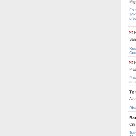
Mig
En e
IMP
prev
San
Res
Coci
Pla
Para
nec
To
Azo
Dis
Bar
Crt
Todo