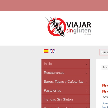
Dar 
Inicio
Inic
Restaurantes
Bares, Tapas y Cafeterías
Re
Pastelerías
Re
Res
Tiendas Sin Gluten
Dire
Av. 