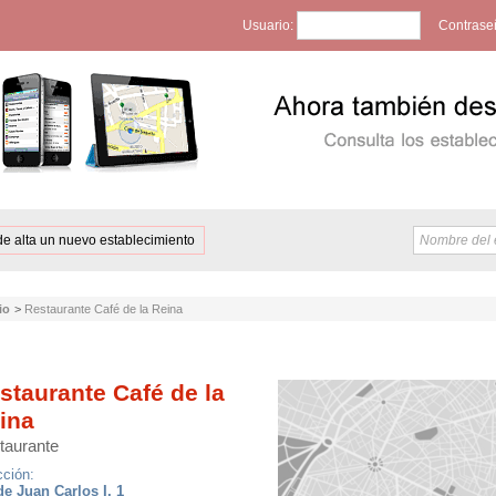
Usuario:
Contrase
de alta un nuevo establecimiento
io
>
Restaurante Café de la Reina
staurante Café de la
ina
taurante
cción:
de Juan Carlos I, 1