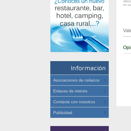
últim
en su
Val
Opi
Información
Asociaciones de celiacos
Enlaces de interés
Contacte con nosotros
Publicidad