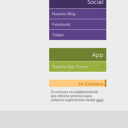
Social
Nuestro Blog
Facebook
Twitter
App
Soporte App iTunes
Si conoces un establecimiento
que ofrezca servicios para
celíacos sugiérenoslo desde
aquí
.