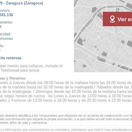
9 - Zaragoza (Zaragoza)
fono/s:
541.136
Ver e
amiento:
l
cidad:
ersonas
io:
te reservas
tan menús para celíacos, incluido el
 Telefonead para avisar.
as y Horarios:
unes a Jueves desde las 09:00 horas de la mañana hasta las 24:00 horas de 
s de la mañana hasta las 02:00 horas de la madrugada./ Sábados desde las 
s de la madrugada. / Domingos desde las 10:00 horas de la mañana hasta las
s según horario de cocina : de Lunes a Jueves de 13:00 horas a 16:00 horas 
dos y Festivos de 13:00 horas a 16:00 horas y de 20:30 horas a 23:30 horas.
te distintivo identifica a los restaurantes que disponen de un acuerdo de colaboración con la
bido una formación que imparte la propia asociación, a la que deben acudir todo el personal: 
antes, jefes de sala y camareros.
 La información que suministramos es orientativa, intentamos que esté lo mas actualizada p