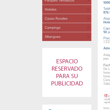
Parques Temáticos
5000
Telé
Hoteles
876.
Casas Rurales
Aloj
Hote
Campings
Capa
50
p
Albergues
Prec
Admi
Adap
pan.
Fech
De L
hora
hora
Cena
Sába
Es
reci
ayud
Nota: