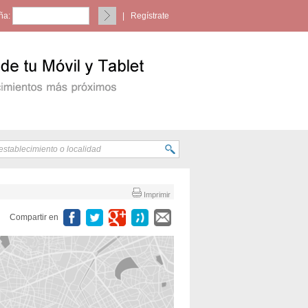
ña:
|
Regístrate
Imprimir
Compartir en