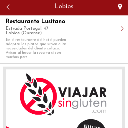
Error: The domain WWW.VIAJARSINGLUTEN.COM is not
Lobios
authorized to show the cookie declaration for domain group
ID 546ddaab-b478-4440-aa8a-3b0205284212. Please add it to
the domain group in the Cookiebot Manager to authorize
the domain.
Restaurante Lusitano
Estrada Portugal, 47
Lobios (Ourense)
En el restaurante del hotel pueden
adaptar los platos que sirven a las
necesidades del cliente celíaco.
Avisar al hacer la reserva si son
muchas pers...