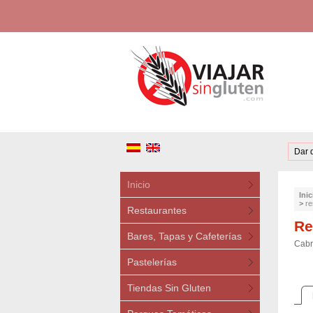
Dar 
Inicio
Inic
>
re
Restaurantes
Re
Bares, Tapas y Cafeterías
Cabr
Pastelerías
Tiendas Sin Gluten