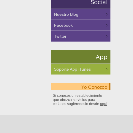
Social
Nuestro Blog
Facebook
Twitter
App
Soporte App iTunes
Si conoces un establecimiento
que ofrezca servicios para
celíacos sugiérenoslo desde
aquí
.