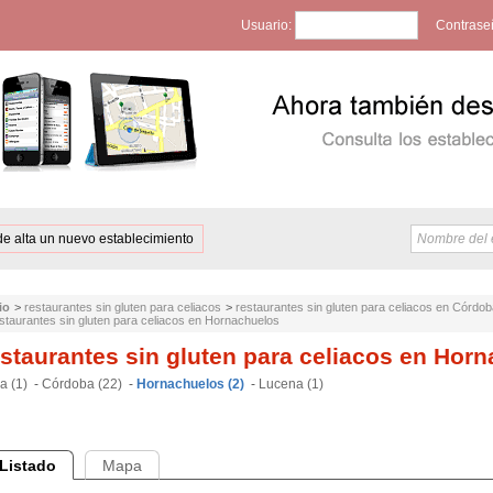
Usuario:
Contrase
de alta un nuevo establecimiento
io
>
restaurantes sin gluten para celiacos
>
restaurantes sin gluten para celiacos en Córdo
staurantes sin gluten para celiacos en Hornachuelos
staurantes sin gluten para celiacos en Hor
a (1)
-
Córdoba (22)
-
Hornachuelos (2)
-
Lucena (1)
Listado
Mapa