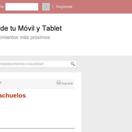
ña:
|
Regístrate
ba
Imprimir
nachuelos