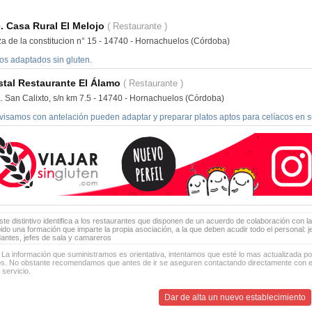
. Casa Rural El Melojo
( Restaurante )
za de la constitucion n° 15 - 14740 - Hornachuelos (Córdoba)
os adaptados sin gluten.
tal Restaurante El Álamo
( Restaurante )
a. San Calixto, s/n km 7.5 - 14740 - Hornachuelos (Córdoba)
visamos con antelación pueden adaptar y preparar platos aptos para celíacos en su
te distintivo identifica a los restaurantes que disponen de un acuerdo de colaboración con la
bido una formación que imparte la propia asociación, a la que deben acudir todo el personal: 
antes, jefes de sala y camareros
 La información que suministramos es orientativa, intentamos que esté lo mas actualizada p
os. No obstante recomendamos que antes de ir se aseguren contactando directamente con el
 servicio.
Dar de alta un nuevo establecimiento