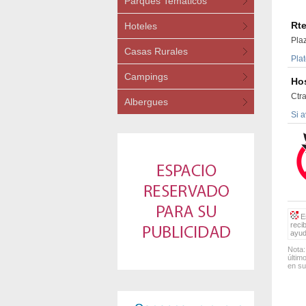
Parques Temáticos
Rte
Hoteles
Pla
Casas Rurales
Plat
Campings
Hos
Ctr
Albergues
Si a
Es
reci
ayud
Nota:
últim
en su