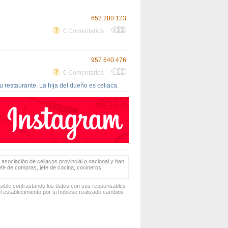
652.280.123
0 Comentarios
957.640.476
0 Comentarios
 restaurante. La hija del dueño es celiaca.
 asociación de celiacos provincial o nacional y han
jefe de compras, jefe de cocina, cocineros,
osible contrastando los datos con sus responsables
 establecimiento por si hubiese realizado cambios