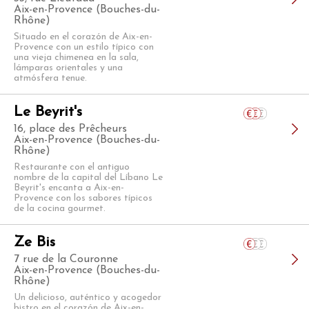
Aix-en-Provence (Bouches-du-
Rhône)
Situado en el corazón de Aix-en-
Provence con un estilo típico con
una vieja chimenea en la sala,
lámparas orientales y una
atmósfera tenue.
Le Beyrit's
16, place des Prêcheurs
Aix-en-Provence (Bouches-du-
Rhône)
Restaurante con el antiguo
nombre de la capital del Líbano Le
Beyrit's encanta a Aix-en-
Provence con los sabores típicos
de la cocina gourmet.
Ze Bis
7 rue de la Couronne
Aix-en-Provence (Bouches-du-
Rhône)
Un delicioso, auténtico y acogedor
bistro en el corazón de Aix-en-