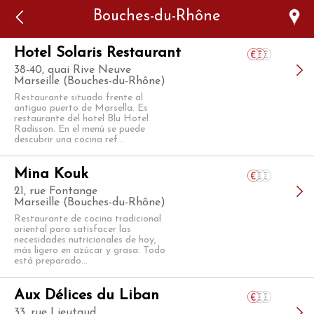
Error: The domain WWW.VIAJARSINGLUTEN.COM is not
Bouches-du-Rhône
authorized to show the cookie declaration for domain group
ID 546ddaab-b478-4440-aa8a-3b0205284212. Please add it to
the domain group in the Cookiebot Manager to authorize
the domain.
Hotel Solaris Restaurant
38-40, quai Rive Neuve
Marseille (Bouches-du-Rhône)
Restaurante situado frente al
antiguo puerto de Marsella. Es
restaurante del hotel Blu Hotel
Radisson. En el menú se puede
descubrir una cocina ref...
Mina Kouk
21, rue Fontange
Marseille (Bouches-du-Rhône)
Restaurante de cocina tradicional
oriental para satisfacer las
necesidades nutricionales de hoy,
más ligero en azúcar y grasa. Todo
está preparado...
Aux Délices du Liban
33, rue Lieutaud