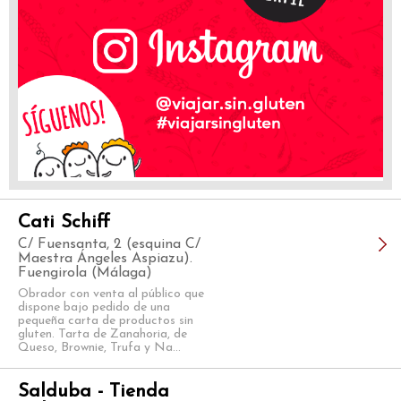
Cati Schiff
C/ Fuensanta, 2 (esquina C/
Maestra Ángeles Aspiazu).
Fuengirola (Málaga)
Obrador con venta al público que
dispone bajo pedido de una
pequeña carta de productos sin
gluten. Tarta de Zanahoria, de
Queso, Brownie, Trufa y Na...
Salduba - Tienda