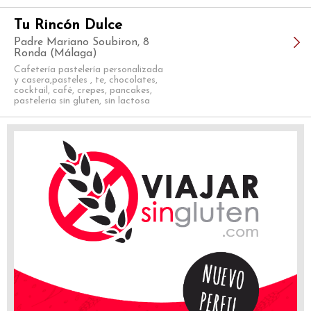
Tu Rincón Dulce
Padre Mariano Soubiron, 8
Ronda (Málaga)
Cafetería pastelería personalizada
y casera,pasteles , te, chocolates,
cocktail, café, crepes, pancakes,
pasteleria sin gluten, sin lactosa