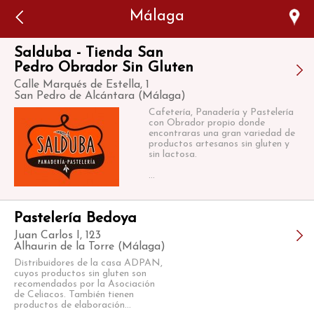
Error: The domain WWW.VIAJARSINGLUTEN.COM is not
Málaga
authorized to show the cookie declaration for domain group
ID 546ddaab-b478-4440-aa8a-3b0205284212. Please add it to
the domain group in the Cookiebot Manager to authorize
the domain.
Salduba - Tienda San
Pedro Obrador Sin Gluten
Calle Marqués de Estella, 1
San Pedro de Alcántara (Málaga)
Cafetería, Panadería y Pastelería
con Obrador propio donde
encontraras una gran variedad de
productos artesanos sin gluten y
sin lactosa.
...
Pastelería Bedoya
Juan Carlos I, 123
Alhaurin de la Torre (Málaga)
Distribuidores de la casa ADPAN,
cuyos productos sin gluten son
recomendados por la Asociación
de Celiacos. También tienen
productos de elaboración...