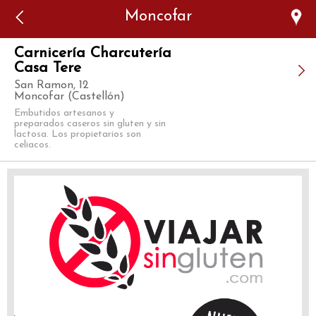
Error: The domain WWW.VIAJARSINGLUTEN.COM is not
Moncofar
authorized to show the cookie declaration for domain group
ID 546ddaab-b478-4440-aa8a-3b0205284212. Please add it to
the domain group in the Cookiebot Manager to authorize
the domain.
Carnicería Charcutería
Casa Tere
San Ramon, 12
Moncofar (Castellón)
Embutidos artesanos y
preparados caseros sin gluten y sin
lactosa. Los propietarios son
celiacos.