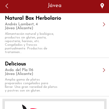
Error: The domain WWW.VIAJARSINGLUTEN.COM is not
Jávea
authorized to show the cookie declaration for domain group
ID 546ddaab-b478-4440-aa8a-3b0205284212. Please add it to
the domain group in the Cookiebot Manager to authorize
the domain.
Natural Box Herbolario
Andrés Lambert, 4
Jávea (Alicante)
Alimentación natural y biológica,
productos sin gluten, pasta,
repostería, harinas, etc.
Congelados y frescos
puntualmente. Productos de
tratamien...
Delicious
Avda. del Pla 116
Jávea (Alicante)
Amplia gama de platos
preparados congelados para
llevar. Una gran variedad de platos
y postres son sin gluten.