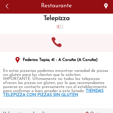
Error: The domain WWW.VIAJARSINGLUTEN.COM is not
Restaurante
authorized to show the cookie declaration for domain group
ID 546ddaab-b478-4440-aa8a-3b0205284212. Please add it to
the domain group in the Cookiebot Manager to authorize
Telepizza
the domain.
Federico Tapia, 41 - A Coruña (A Coruña)
En estas pizzerías podemos encontrar variedad de pizzas
sin gluten para los clientes que lo soliciten.
IMPORTANTE: Últimamente no todos los telepizzas
ofrecen las pizzas sin gluten, por lo que recomendamos
ponerse en contacto previamente con el establecimiento
para confirmar o bien acceder a este listado:
TIENDAS
TELEPIZZA CON PIZZAS SIN GLUTEN