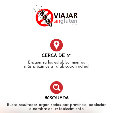
Error: The domain WWW.VIAJARSINGLUTEN.COM is not
authorized to show the cookie declaration for domain group
ID 546ddaab-b478-4440-aa8a-3b0205284212. Please add it to
the domain group in the Cookiebot Manager to authorize
the domain.
CERCA DE Mí
Encuentra los establecimientos
más próximos a tu ubicación actual
BúSQUEDA
Busca resultados organizados por provincia, población
o nombre del establecimiento