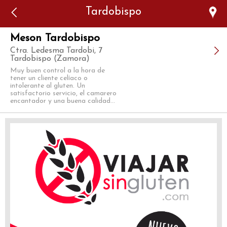
Error: The domain WWW.VIAJARSINGLUTEN.COM is not
Tardobispo
authorized to show the cookie declaration for domain group
ID 546ddaab-b478-4440-aa8a-3b0205284212. Please add it to
the domain group in the Cookiebot Manager to authorize
the domain.
Meson Tardobispo
Ctra. Ledesma Tardobi, 7
Tardobispo (Zamora)
Muy buen control a la hora de
tener un cliente celíaco o
intolerante al gluten. Un
satisfactorio servicio, el camarero
encantador y una buena calidad...