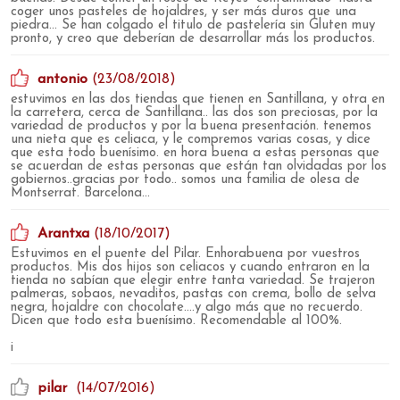
coger unos pasteles de hojaldres, y ser más duros que una
piedra... Se han colgado el titulo de pastelería sin Gluten muy
pronto, y creo que deberían de desarrollar más los productos.
antonio
(23/08/2018)
estuvimos en las dos tiendas que tienen en Santillana, y otra en
la carretera, cerca de Santillana.. las dos son preciosas, por la
variedad de productos y por la buena presentación. tenemos
una nieta que es celiaca, y le compremos varias cosas, y dice
que esta todo buenísimo. en hora buena a estas personas que
se acuerdan de estas personas que están tan olvidadas por los
gobiernos..gracias por todo.. somos una familia de olesa de
Montserrat. Barcelona...
Arantxa
(18/10/2017)
Estuvimos en el puente del Pilar. Enhorabuena por vuestros
productos. Mis dos hijos son celiacos y cuando entraron en la
tienda no sabían que elegir entre tanta variedad. Se trajeron
palmeras, sobaos, nevaditos, pastas con crema, bollo de selva
negra, hojaldre con chocolate....y algo más que no recuerdo.
Dicen que todo esta buenísimo. Recomendable al 100%.
i
pilar
(14/07/2016)