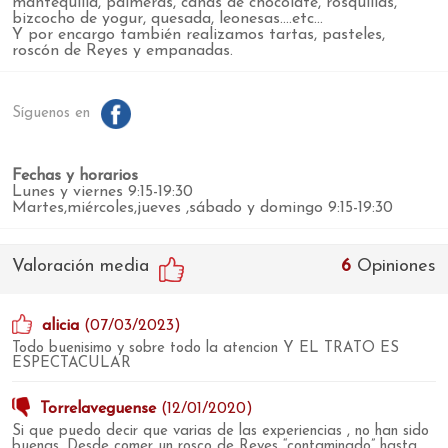
mantequilla, palmeras, cañas de chocolate, rosquillas,
bizcocho de yogur, quesada, leonesas....etc...
Y por encargo también realizamos tartas, pasteles,
roscón de Reyes y empanadas.
Síguenos en
Fechas y horarios
Lunes y viernes 9:15-19:30
Martes,miércoles,jueves ,sábado y domingo 9:15-19:30
Valoración media
6
Opiniones
alicia
(07/03/2023)
Todo buenisimo y sobre todo la atencion Y EL TRATO ES
ESPECTACULAR
Torrelaveguense
(12/01/2020)
Si que puedo decir que varias de las experiencias , no han sido
buenas. Desde comer un rosco de Reyes “contaminado” hasta