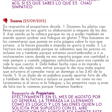
ACG. SI ES QUE SABES LO QUE ES . CHAO
SIMPATICO
Sisana
(25/09/2015)
En respuesta al propietario decirle.. 1. Dejamos los platos casi
llenos porque no nos gustó su elaboración a ninguno de los dos.
2. Aun siendo yo la celíaca porque no va a poder también mi
marido querer probar una fidegua sin gluten ? Nos basamos en
los comentarios que ponían en esta página sobre lo rica que
estana. ..si la hacen pasada e insípida no gusta a nadie. 3. La
factura nos sorprendió porque no sabíamos que los precios no
incluían iva y también porque estamos acostumbrados a ir a
restaurantes caros donde no nos importa pagar esa cantidad y
más siempre y cuando salgamos satisfechos pero esa comida no
vale lo que cuesta. 4. Debí haber hecho caso a mi marido y
habernos ido nada más entrar porque le dio muy mala espina
que estuviera el comedor vacío un domingo a las 2.40 de la
tarde. 5. Si se duda de mi palabra puedo aportar foto de ello
y también de la factura e incluso se puede ver como no nos
terminamos ni el arroz ni la fidegua...y los pimientos rojos q eran
de lata nos lo comimos porque teníamos hambre.
Respuesta de
Propietario
:
EFECTIVAMENTE EN EL MES DE AGOSTO POR
LO GENERAL LA TERRAZA LA LLENAMOS
COMO ES LOGICO Y LOS SALONES QUIEN LO
SOLICITA POR SUPUESTO CON EL AIRE