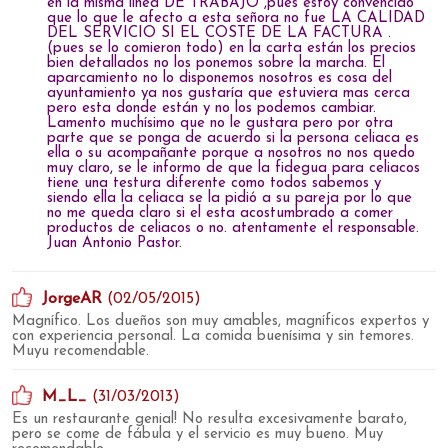
en la misma línea DE TRABAJO ,pues estoy convencido
que lo que le afecto a esta señora no fue LA CALIDAD
DEL SERVICIO SI EL COSTE DE LA FACTURA .
(pues se lo comieron todo) en la carta están los precios
bien detallados no los ponemos sobre la marcha. El
aparcamiento no lo disponemos nosotros es cosa del
ayuntamiento ya nos gustaría que estuviera mas cerca
pero esta donde están y no los podemos cambiar.
Lamento muchísimo que no le gustara pero por otra
parte que se ponga de acuerdo si la persona celiaca es
ella o su acompañante porque a nosotros no nos quedo
muy claro, se le informo de que la fidegua para celiacos
tiene una testura diferente como todos sabemos y
siendo ella la celiaca se la pidió a su pareja por lo que
no me queda claro si el esta acostumbrado a comer
productos de celiacos o no. atentamente el responsable.
Juan Antonio Pastor.
JorgeAR
(02/05/2015)
Magnífico. Los dueños son muy amables, magníficos expertos y
con experiencia personal. La comida buenísima y sin temores.
Muyu recomendable.
M_L_
(31/03/2013)
Es un restaurante genial! No resulta excesivamente barato,
pero se come de fábula y el servicio es muy bueno. Muy