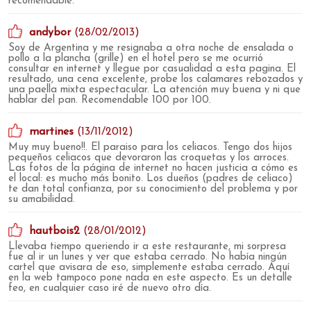
recomendable.
andybor
(28/02/2013)
Soy de Argentina y me resignaba a otra noche de ensalada o
pollo a la plancha (grille) en el hotel pero se me ocurrió
consultar en internet y llegue por casualidad a esta pagina. El
resultado, una cena excelente, probe los calamares rebozados y
una paella mixta espectacular. La atención muy buena y ni que
hablar del pan. Recomendable 100 por 100.
martines
(13/11/2012)
Muy muy bueno!!. El paraiso para los celiacos. Tengo dos hijos
pequeños celiacos que devoraron las croquetas y los arroces.
Las fotos de la página de internet no hacen justicia a cómo es
el local: es mucho más bonito. Los dueños (padres de celiaco)
te dan total confianza, por su conocimiento del problema y por
su amabilidad.
hautbois2
(28/01/2012)
Llevaba tiempo queriendo ir a este restaurante, mi sorpresa
fue al ir un lunes y ver que estaba cerrado. No había ningún
cartel que avisara de eso, simplemente estaba cerrado. Aquí
en la web tampoco pone nada en este aspecto. Es un detalle
feo, en cualquier caso iré de nuevo otro día.