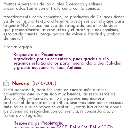
Fuimos 4 personas de las cuales 2 celíacas y salimos
encantadas tanto con el trato como con la comida.
Efectivamente como comentan, los productos de Celiacos tienen
ya de por sí una textura diferente, puede ser por ello que para
la gente NO celiaca, no sea de su agrado, pero he de decir
que personalmente las croquetas y el arroz que nos comimos,
estaba de muerte...tengo ganas de volver a Madrid y probar
de nuevo!!!
Gracias equipo.
Respuesta de
Propietario
:
Agradecido por su comentario, pues gracias a ello
seguimos esforzándonos para mejorar día a día. Saludos
y gracias nuevamente. Juan Antonio.
Navarro
(17/10/2015)
Tenía pensado ir, pero teniendo en cuenta más que los
comentarios que no han sido muy buenos, las respuestas del
dueño.....Me invitan a no ir, no me parece una manera
profesional de aceptar una crítica, sino más bien poner excusas
ante fallos que no saben solventar..... Jamás iría a cenar donde
los dueños no responden con coherencia, ni concordancia, y
faltas de ortografía.
Respuesta de
Propietario
:
tonterías infórmate en FACE, EN ACM, EN ACC,EN