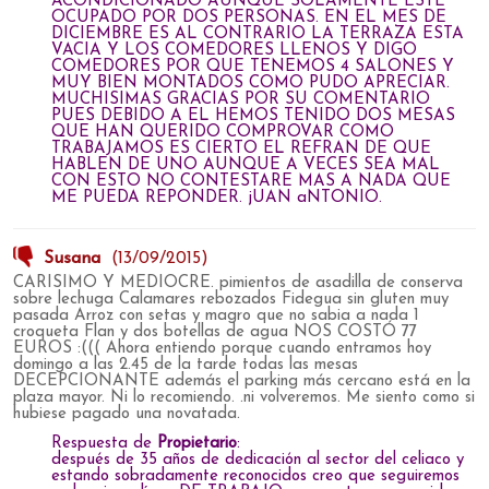
ACONDICIONADO AUNQUE SOLAMENTE ESTE
OCUPADO POR DOS PERSONAS. EN EL MES DE
DICIEMBRE ES AL CONTRARIO LA TERRAZA ESTA
VACIA Y LOS COMEDORES LLENOS Y DIGO
COMEDORES POR QUE TENEMOS 4 SALONES Y
MUY BIEN MONTADOS COMO PUDO APRECIAR.
MUCHISIMAS GRACIAS POR SU COMENTARIO
PUES DEBIDO A EL HEMOS TENIDO DOS MESAS
QUE HAN QUERIDO COMPROVAR COMO
TRABAJAMOS ES CIERTO EL REFRAN DE QUE
HABLEN DE UNO AUNQUE A VECES SEA MAL
CON ESTO NO CONTESTARE MAS A NADA QUE
ME PUEDA REPONDER. jUAN aNTONIO.
Susana
(13/09/2015)
CARISIMO Y MEDIOCRE. pimientos de asadilla de conserva
sobre lechuga Calamares rebozados Fidegua sin gluten muy
pasada Arroz con setas y magro que no sabia a nada 1
croqueta Flan y dos botellas de agua NOS COSTÓ 77
EUROS :((( Ahora entiendo porque cuando entramos hoy
domingo a las 2.45 de la tarde todas las mesas
DECEPCIONANTE además el parking más cercano está en la
plaza mayor. Ni lo recomiendo. .ni volveremos. Me siento como si
hubiese pagado una novatada.
Respuesta de
Propietario
:
después de 35 años de dedicación al sector del celiaco y
estando sobradamente reconocidos creo que seguiremos