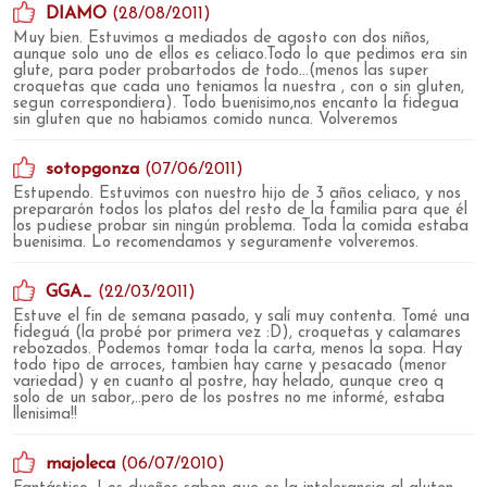
DIAMO
(28/08/2011)
Muy bien. Estuvimos a mediados de agosto con dos niños,
aunque solo uno de ellos es celiaco.Todo lo que pedimos era sin
glute, para poder probartodos de todo...(menos las super
croquetas que cada uno teniamos la nuestra , con o sin gluten,
segun correspondiera). Todo buenisimo,nos encanto la fidegua
sin gluten que no habiamos comido nunca. Volveremos
sotopgonza
(07/06/2011)
Estupendo. Estuvimos con nuestro hijo de 3 años celiaco, y nos
prepararón todos los platos del resto de la familia para que él
los pudiese probar sin ningún problema. Toda la comida estaba
buenisima. Lo recomendamos y seguramente volveremos.
GGA_
(22/03/2011)
Estuve el fin de semana pasado, y salí muy contenta. Tomé una
fideguá (la probé por primera vez :D), croquetas y calamares
rebozados. Podemos tomar toda la carta, menos la sopa. Hay
todo tipo de arroces, tambien hay carne y pesacado (menor
variedad) y en cuanto al postre, hay helado, aunque creo q
solo de un sabor,..pero de los postres no me informé, estaba
llenisima!!
majoleca
(06/07/2010)