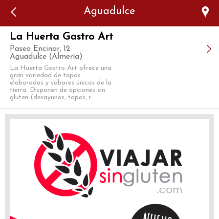
Error: The domain WWW.VIAJARSINGLUTEN.COM is not
Aguadulce
authorized to show the cookie declaration for domain group
ID 546ddaab-b478-4440-aa8a-3b0205284212. Please add it to
the domain group in the Cookiebot Manager to authorize
the domain.
La Huerta Gastro Art
Paseo Encinar, 12
Aguadulce (Almería)
La Huerta Gastro Art ofrece una
gran variedad de tapas
elaboradas y sabores únicos de la
tierra. Disponen de opciones sin
gluten (desayunos, tapas, r...