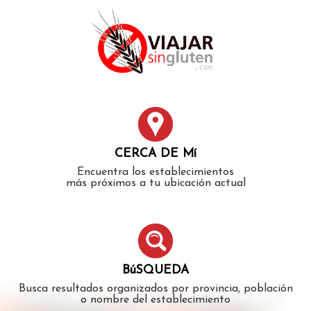
Error: The domain WWW.VIAJARSINGLUTEN.COM is not
authorized to show the cookie declaration for domain group
ID 546ddaab-b478-4440-aa8a-3b0205284212. Please add it to
the domain group in the Cookiebot Manager to authorize
the domain.
CERCA DE Mí
Encuentra los establecimientos
más próximos a tu ubicación actual
BúSQUEDA
Busca resultados organizados por provincia, población
o nombre del establecimiento