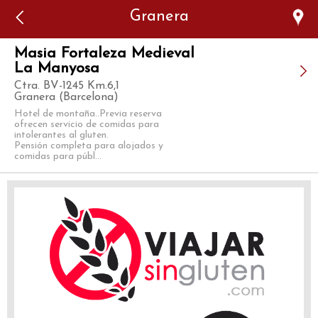
Error: The domain WWW.VIAJARSINGLUTEN.COM is not
Granera
authorized to show the cookie declaration for domain group
ID 546ddaab-b478-4440-aa8a-3b0205284212. Please add it to
the domain group in the Cookiebot Manager to authorize
the domain.
Masia Fortaleza Medieval
La Manyosa
Ctra. BV-1245 Km.6,1
Granera (Barcelona)
Hotel de montaña..Previa reserva
ofrecen servicio de comidas para
intolerantes al gluten.
Pensión completa para alojados y
comidas para públ...