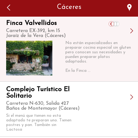
Error: The domain WWW.VIAJARSINGLUTEN.COM is not
Cáceres
authorized to show the cookie declaration for domain group
ID 546ddaab-b478-4440-aa8a-3b0205284212. Please add it to
the domain group in the Cookiebot Manager to authorize
the domain.
Finca Valvellidos
Carretera EX-392, km 15
Jaraíz de la Vera (Cáceres)
No están especializados en
preparar cocina especial sin gluten
pero conocen sus necesidades y
pueden preparar platos
adaptados.
En la Finca ...
Complejo Turístico El
Solitario
Carretera N-630, Salida 427
Baños de Montemayor (Cáceres)
Si el menú que tienen no esta
adaptado te preparan uno. Tienen
postres y pan. También sin
Lactosa