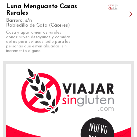
Luna Menguante Casas
Rurales
Barrero, s/n
Robledillo de Gata (Cáceres)
Casa y apartamentos rurales
donde sirven desayunos y comidas
aptos para celiacos. Sólo para las
personas que estén alojadas, sin
incremento alguno ...