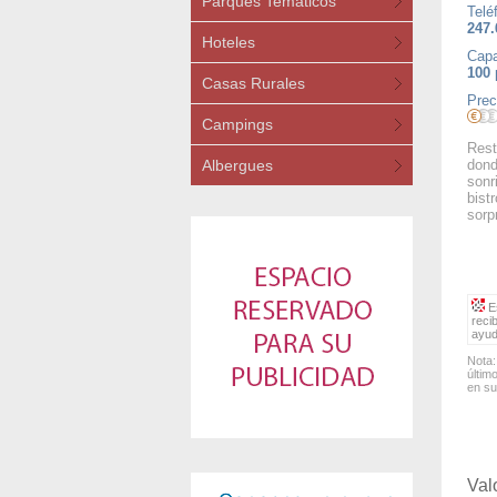
Parques Temáticos
Telé
247.
Hoteles
Capa
100
Casas Rurales
Prec
Campings
Rest
Albergues
dond
sonr
bist
sorp
Es
reci
ayud
Nota:
últim
en su
Val