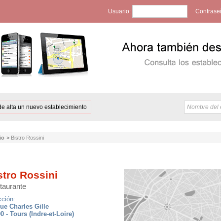
Usuario:
Contrase
de alta un nuevo establecimiento
io
>
Bistro Rossini
stro Rossini
taurante
cción:
rue Charles Gille
0 - Tours (Indre-et-Loire)