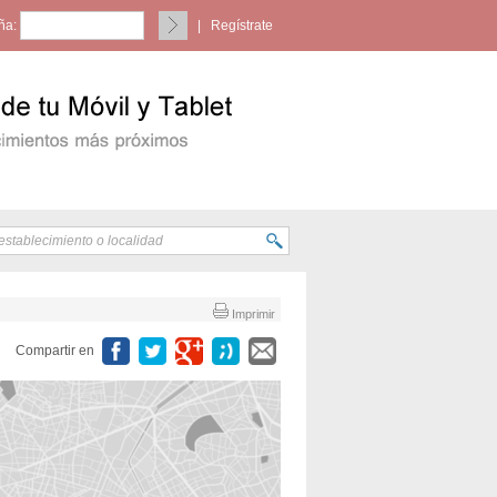
ña:
|
Regístrate
Imprimir
Compartir en