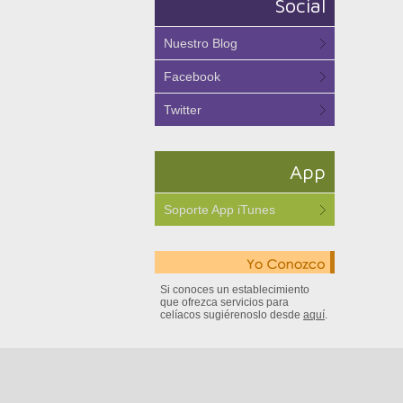
Social
Nuestro Blog
Facebook
Twitter
App
Soporte App iTunes
Si conoces un establecimiento
que ofrezca servicios para
celíacos sugiérenoslo desde
aquí
.