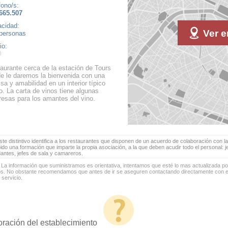
fono/s:
665.507
cidad:
Ver e
personas
io:
aurante cerca de la estación de Tours
e le daremos la bienvenida con una
isa y amabilidad en un interior típico
ro. La carta de vinos tiene algunas
resas para los amantes del vino.
te distintivo identifica a los restaurantes que disponen de un acuerdo de colaboración con la
bido una formación que imparte la propia asociación, a la que deben acudir todo el personal: 
antes, jefes de sala y camareros.
 La información que suministramos es orientativa, intentamos que esté lo mas actualizada p
os. No obstante recomendamos que antes de ir se aseguren contactando directamente con el
 servicio.
oración del establecimiento