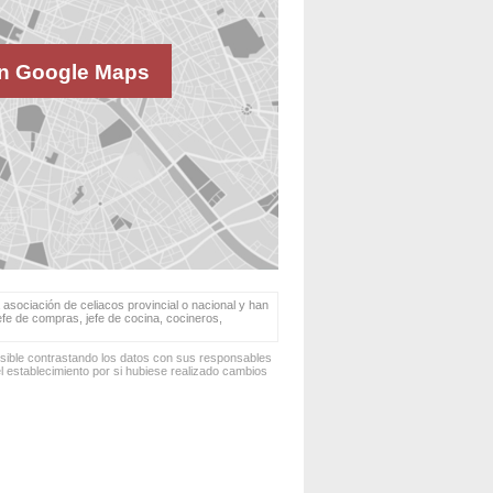
n Google Maps
 asociación de celiacos provincial o nacional y han
jefe de compras, jefe de cocina, cocineros,
osible contrastando los datos con sus responsables
 establecimiento por si hubiese realizado cambios