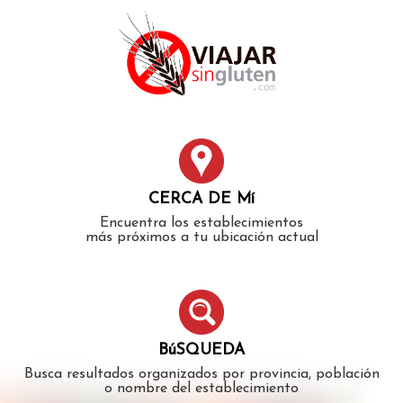
Error: The domain WWW.VIAJARSINGLUTEN.COM is not
authorized to show the cookie declaration for domain group
ID 546ddaab-b478-4440-aa8a-3b0205284212. Please add it to
the domain group in the Cookiebot Manager to authorize
the domain.
CERCA DE Mí
Encuentra los establecimientos
más próximos a tu ubicación actual
BúSQUEDA
Busca resultados organizados por provincia, población
o nombre del establecimiento