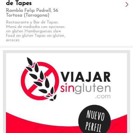
de Tapes
Rambla Felip Pedrell, 56
Tortosa (Tarragona)
Restaurante y Bar de Tapas.
Menú de mediodí­a con opciones
sin gluten Hamburguesas slow
food sin gluten Tapas sin gluten,
arroces