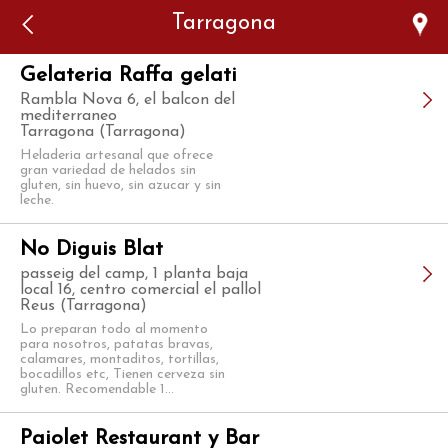
Error: The domain WWW.VIAJARSINGLUTEN.COM is not
Tarragona
authorized to show the cookie declaration for domain group
ID 546ddaab-b478-4440-aa8a-3b0205284212. Please add it to
the domain group in the Cookiebot Manager to authorize
the domain.
Gelateria Raffa gelati
Rambla Nova 6, el balcon del
mediterraneo
Tarragona (Tarragona)
Heladeria artesanal que ofrece
gran variedad de helados sin
gluten, sin huevo, sin azucar y sin
leche.
No Diguis Blat
passeig del camp, 1 planta baja
local 16, centro comercial el pallol
Reus (Tarragona)
Lo preparan todo al momento
para nosotros, patatas bravas,
calamares, montaditos, tortillas,
bocadillos etc, Tienen cerveza sin
gluten. Recomendable 1...
Paiolet Restaurant y Bar