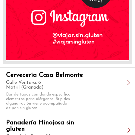
Cervecería Casa Belmonte
Calle Ventura, 6
Motril (Granada)
Bar de tapas con donde especifica
elementos para alérgenos. Si pides
alguna ración viene acompañada
de pan sin gluten.
Panadería Hinojosa sin
gluten