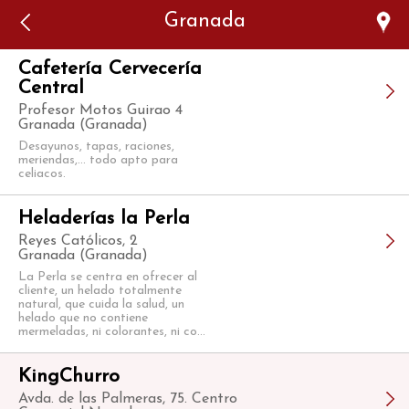
Error: The domain WWW.VIAJARSINGLUTEN.COM is not
Granada
authorized to show the cookie declaration for domain group
ID 546ddaab-b478-4440-aa8a-3b0205284212. Please add it to
the domain group in the Cookiebot Manager to authorize
the domain.
Cafetería Cervecería
Central
Profesor Motos Guirao 4
Granada (Granada)
Desayunos, tapas, raciones,
meriendas,... todo apto para
celiacos.
Heladerías la Perla
Reyes Católicos, 2
Granada (Granada)
La Perla se centra en ofrecer al
cliente, un helado totalmente
natural, que cuida la salud, un
helado que no contiene
mermeladas, ni colorantes, ni co...
KingChurro
Avda. de las Palmeras, 75. Centro