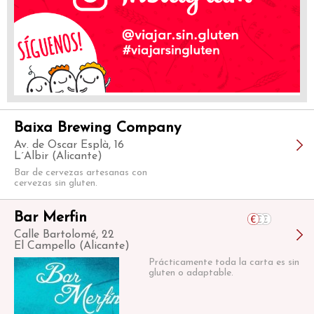
Baixa Brewing Company
Av. de Oscar Esplà, 16
L´Albir (Alicante)
Bar de cervezas artesanas con
cervezas sin gluten.
Bar Merfin
Calle Bartolomé, 22
El Campello (Alicante)
Prácticamente toda la carta es sin
gluten o adaptable.