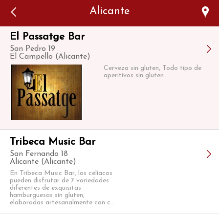
Error: The domain WWW.VIAJARSINGLUTEN.COM is not
Alicante
authorized to show the cookie declaration for domain group
ID 546ddaab-b478-4440-aa8a-3b0205284212. Please add it to
the domain group in the Cookiebot Manager to authorize
the domain.
El Passatge Bar
San Pedro 19
El Campello (Alicante)
Cerveza sin gluten, Todo tipo de
aperitivos sin gluten.
Tribeca Music Bar
San Fernando 18
Alicante (Alicante)
En Tribeca Music Bar, los celíacos
pueden disfrutar de 7 variedades
diferentes de exquisitas
hamburguesas sin gluten,
elaboradas artesanalmente con c...