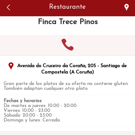
Error: The domain WWW.VIAJARSINGLUTEN.COM is not
Restaurante
authorized to show the cookie declaration for domain group
ID 546ddaab-b478-4440-aa8a-3b0205284212. Please add it to
the domain group in the Cookiebot Manager to authorize
Finca Trece Pinos
the domain.
Avenida do Cruceiro da Coraña, 205 - Santiago de
Compostela (A Coruña)
Gran parte de los platos de su oferta no contiene gluten.
También adaptan cualquier otro plato.
Fechas y horarios
De martes a jueves: 10:00 - 20:00.
Viernes: 10:00 - 23:00
Sábado: 20:00 - 23:00
Domingo y lunes: Cerrado.