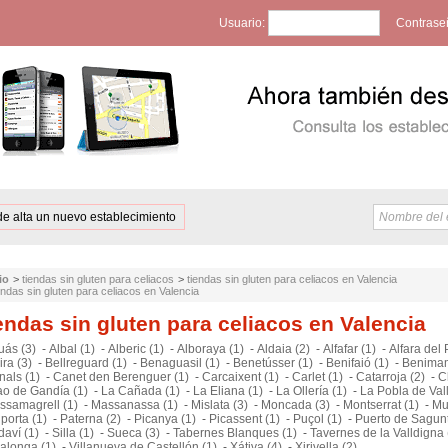
Usuario:
Contrase
de alta un nuevo establecimiento
io
>
tiendas sin gluten para celiacos
>
tiendas sin gluten para celiacos en Valencia
endas sin gluten para celiacos en Valencia
endas sin gluten para celiacos en Valencia
uás (3)
-
Albal (1)
-
Alberic (1)
-
Alboraya (1)
-
Aldaia (2)
-
Alfafar (1)
-
Alfara del 
ira (3)
-
Bellreguard (1)
-
Benaguasil (1)
-
Benetússer (1)
-
Benifaió (1)
-
Benimam
nals (1)
-
Canet den Berenguer (1)
-
Carcaixent (1)
-
Carlet (1)
-
Catarroja (2)
-
C
ao de Gandía (1)
-
La Cañada (1)
-
La Eliana (1)
-
La Ollería (1)
-
La Pobla de Val
ssamagrell (1)
-
Massanassa (1)
-
Mislata (3)
-
Moncada (3)
-
Montserrat (1)
-
Mu
porta (1)
-
Paterna (2)
-
Picanya (1)
-
Picassent (1)
-
Puçol (1)
-
Puerto de Sagunt
aví (1)
-
Silla (1)
-
Sueca (3)
-
Tabernes Blanques (1)
-
Tavernes de la Valldigna 
lalonga (1)
-
Villanueva de Castellón (1)
-
Xátiva (4)
-
Xirivella (2)