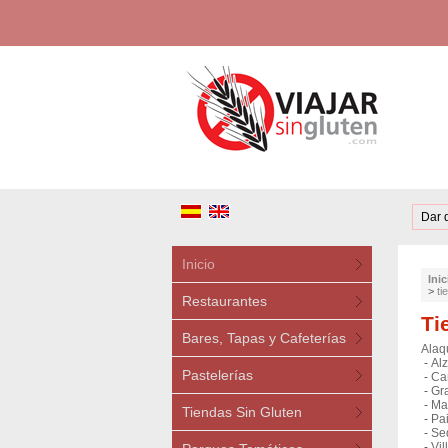
Dar 
Inicio
Inic
>
ti
Restaurantes
Ti
Bares, Tapas y Cafeterías
Alaq
-
Alz
Pastelerías
-
Ca
-
Gr
-
Ma
Tiendas Sin Gluten
-
Pai
-
Sed
-
Vil