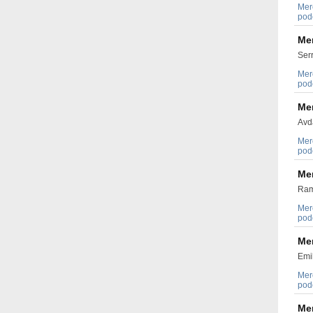
Mer
pode
Me
Serr
Mer
pode
Me
Avda
Mer
pode
Me
Ram
Mer
pode
Me
Emil
Mer
pode
Me