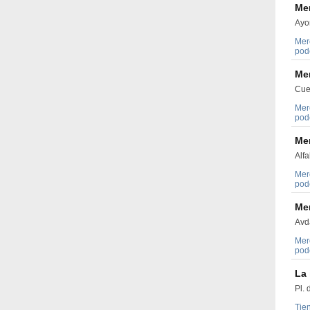
Me
Ayor
Mer
pode
Me
Cue
Mer
pode
Me
Alfa
Mer
pode
Me
Avd
Mer
pode
La 
Pl. 
Tie