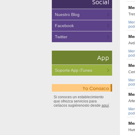
Social
Me
Nuestro Blog
Tres
Mer
Facebook
pode
Me
Twitter
Avda
Mer
pode
App
Me
Soporte App iTunes
Cent
Mer
pode
Me
Si conoces un establecimiento
Arte
que ofrezca servicios para
celíacos sugiérenoslo desde
aquí
.
Mer
pode
Me
Hum