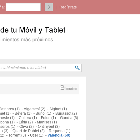
ña:
|
Regístrate
Imprimir
Patriarca (1)
-
Algemesí (2)
-
Alginet (1)
et (1)
-
Bétera (1)
-
Buñol (1)
-
Burjassot (2)
heste (1)
-
Cullera (1)
-
Foios (1)
-
Gandía (6)
lbona (1)
-
Llíria (2)
-
Manises (1)
seros (1)
-
Oliva (2)
-
Ontinyent (3)
o (3)
-
Quart de Poblet (2)
-
Requena (1)
(2)
-
Torrent (3)
-
Utiel (1)
-
Valencia (60)