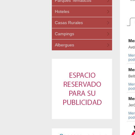
Parques Temáticos
Hoteles
Casas Rurales
Campings
Me
Albergues
Avda
Mer
pode
Me
Belt
Mer
pode
Me
Jer
Mer
pode