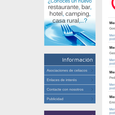
Me
Gorg
Mer
pode
Me
Gasp
Información
Mer
pode
Asociaciones de celiacos
Me
Ped
Enlaces de interés
Mer
pode
Contacte con nosotros
Me
Publicidad
Emil
Mer
pode