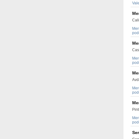
Val
Me
Cali
Mer
pode
Me
Cas
Mer
pode
Me
Avda
Mer
pode
Me
Pint
Mer
pode
Ser