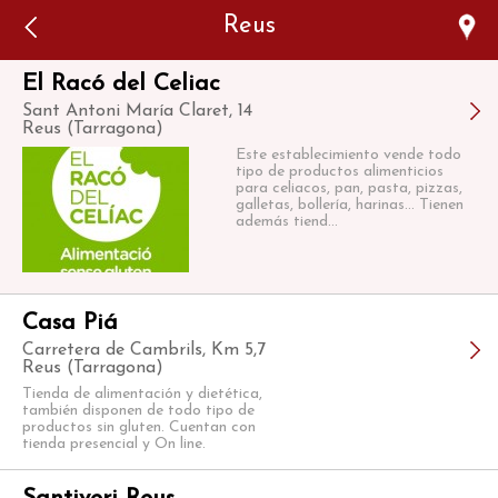
Error: The domain WWW.VIAJARSINGLUTEN.COM is not
Reus
authorized to show the cookie declaration for domain group
ID 546ddaab-b478-4440-aa8a-3b0205284212. Please add it to
the domain group in the Cookiebot Manager to authorize
the domain.
El Racó del Celiac
Sant Antoni María Claret, 14
Reus (Tarragona)
Este establecimiento vende todo
tipo de productos alimenticios
para celiacos, pan, pasta, pizzas,
galletas, bollería, harinas... Tienen
además tiend...
Casa Piá
Carretera de Cambrils, Km 5,7
Reus (Tarragona)
Tienda de alimentación y dietética,
también disponen de todo tipo de
productos sin gluten. Cuentan con
tienda presencial y On line.