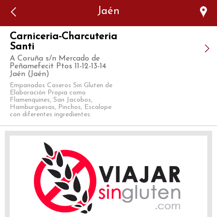
Error: The domain WWW.VIAJARSINGLUTEN.COM is not
Jaén
authorized to show the cookie declaration for domain group
ID 546ddaab-b478-4440-aa8a-3b0205284212. Please add it to
the domain group in the Cookiebot Manager to authorize
the domain.
Carniceria-Charcuteria
Santi
A Coruña s/n Mercado de
Peñamefecit Ptos 11-12-13-14
Jaén (Jaén)
Empanados Caseros Sin Gluten de
Elaboración Propia como
Flamenquines, San Jacobos,
Hamburguesas, Pinchos, Escalope
con diferentes ingredientes.