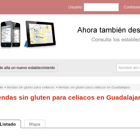
Usuario:
Contrase
de alta un nuevo establecimiento
io
>
tiendas sin gluten para celiacos
>
tiendas sin gluten para celiacos en Guadalajara
endas sin gluten para celiacos en Guadalaja
Listado
Mapa