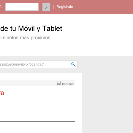
ña:
|
Regístrate
Imprimir
ra