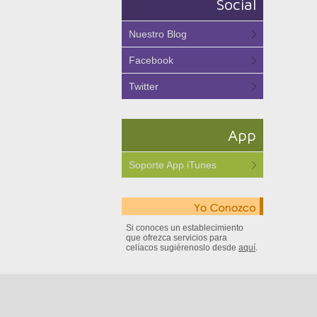
Social
Nuestro Blog
Facebook
Twitter
App
Soporte App iTunes
Si conoces un establecimiento
que ofrezca servicios para
celíacos sugiérenoslo desde
aquí
.