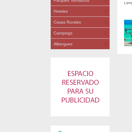
Parques Temáticos
Lame
Hoteles
Casas Rurales
Campings
Albergues