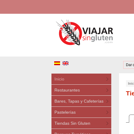
Dar 
Inicio
Inic
Restaurantes
Ti
Bares, Tapas y Cafeterías
Pastelerías
Tiendas Sin Gluten