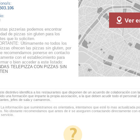
fono/s:
503.106
io:
Ver e
stas pizzerías podemos encontrar
edad de pizzas sin gluten para los
tes que lo soliciten.
RTANTE: Últimamente no todos los
pizzas ofrecen las pizzas sin gluten, por
ue recomendamos ponerse en contacto
iamente con el establecimiento para
irmar o bien acceder a este listado:
NDAS TELEPIZZA CON PIZZAS SIN
TEN
te distintivo identifica a los restaurantes que disponen de un acuerdo de colaboración con la
bido una formación que imparte la propia asociación, a la que deben acudir todo el personal: 
antes, jefes de sala y camareros.
 La información que suministramos es orientativa, intentamos que esté lo mas actualizada p
os. No obstante recomendamos que antes de ir se aseguren contactando directamente con el
 servicio.