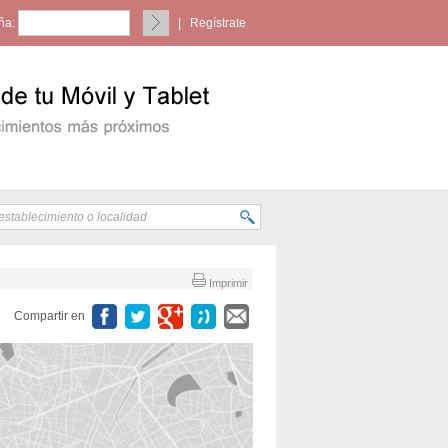
ña:
|
Regístrate
Imprimir
Compartir en