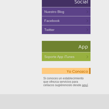
Social
Nuestro Blog
Facebook
Twitter
App
Soporte App iTunes
Si conoces un establecimiento
que ofrezca servicios para
celíacos sugiérenoslo desde
aquí
.