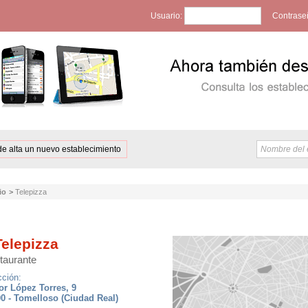
Usuario:
Contrase
de alta un nuevo establecimiento
io
>
Telepizza
elepizza
taurante
cción:
or López Torres, 9
0 - Tomelloso (Ciudad Real)