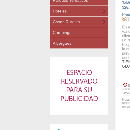
Parques Temáticos
Telé
926.
Hoteles
Prec
Casas Rurales
En e
vari
Campings
clien
IMPO
Albergues
tele
lo q
prev
conf
TIE
GLU
Es
reci
ayud
Nota:
últim
en su