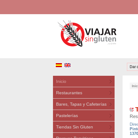
Dar 
Inicio
Inic
Restaurantes
Bares, Tapas y Cafeterías
T
Pastelerías
Res
Dire
Tiendas Sin Gluten
Pint
1370