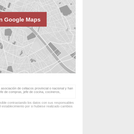
n Google Maps
 asociación de celiacos provincial o nacional y han
jefe de compras, jefe de cocina, cocineros,
osible contrastando los datos con sus responsables
 establecimiento por si hubiese realizado cambios