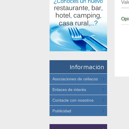
Val
Opi
Información
Asociaciones de celiacos
Enlaces de interés
Contacte con nosotros
Publicidad