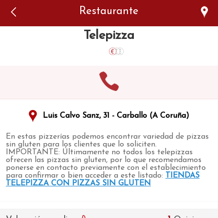
Error: The domain WWW.VIAJARSINGLUTEN.COM is not
Restaurante
authorized to show the cookie declaration for domain group
ID 546ddaab-b478-4440-aa8a-3b0205284212. Please add it to
the domain group in the Cookiebot Manager to authorize
Telepizza
the domain.
Luis Calvo Sanz, 31 - Carballo (A Coruña)
En estas pizzerías podemos encontrar variedad de pizzas
sin gluten para los clientes que lo soliciten.
IMPORTANTE: Últimamente no todos los telepizzas
ofrecen las pizzas sin gluten, por lo que recomendamos
ponerse en contacto previamente con el establecimiento
para confirmar o bien acceder a este listado:
TIENDAS
TELEPIZZA CON PIZZAS SIN GLUTEN