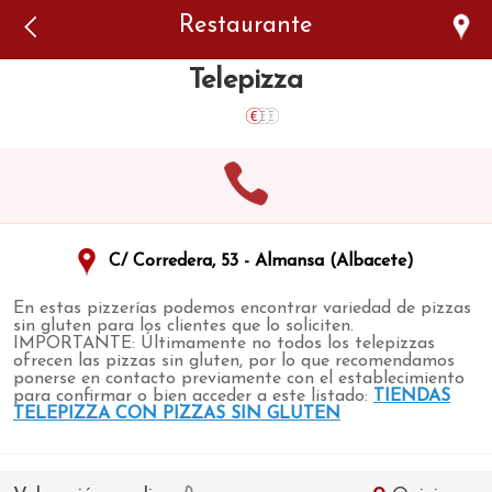
Error: The domain WWW.VIAJARSINGLUTEN.COM is not
Restaurante
authorized to show the cookie declaration for domain group
ID 546ddaab-b478-4440-aa8a-3b0205284212. Please add it to
the domain group in the Cookiebot Manager to authorize
Telepizza
the domain.
C/ Corredera, 53 - Almansa (Albacete)
En estas pizzerías podemos encontrar variedad de pizzas
sin gluten para los clientes que lo soliciten.
IMPORTANTE: Últimamente no todos los telepizzas
ofrecen las pizzas sin gluten, por lo que recomendamos
ponerse en contacto previamente con el establecimiento
para confirmar o bien acceder a este listado:
TIENDAS
TELEPIZZA CON PIZZAS SIN GLUTEN