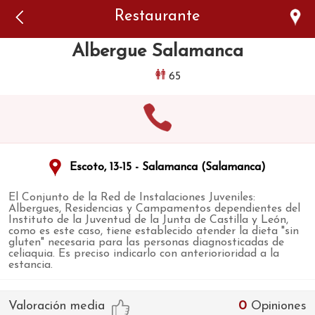
Error: The domain WWW.VIAJARSINGLUTEN.COM is not
Restaurante
authorized to show the cookie declaration for domain group
ID 546ddaab-b478-4440-aa8a-3b0205284212. Please add it to
the domain group in the Cookiebot Manager to authorize
Albergue Salamanca
the domain.
65
Escoto, 13-15 - Salamanca (Salamanca)
El Conjunto de la Red de Instalaciones Juveniles:
Albergues, Residencias y Campamentos dependientes del
Instituto de la Juventud de la Junta de Castilla y León,
como es este caso, tiene establecido atender la dieta "sin
gluten" necesaria para las personas diagnosticadas de
celiaquia. Es preciso indicarlo con anteriorioridad a la
estancia.
Valoración media
0
Opiniones